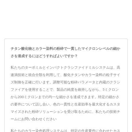
チタン酸化物とカラー染料の粉砕で一貫したマイクロンレベルの細か
さを達成するにはどうすればよいですか？
私たちのターボミルとインパクトクラシファイドミルシステムは、高
速渦技術と統合分類を利用して、酸化チタンやカラー染料の粒子サイ
ズ制御を正確に行います。調整可能な粉砕パラメータと内蔵のクラシ
ファイアを使用することで、製品の純度を維持しながら、5ミクロン
から200ミクロンまでの均一な細かさを達成できます。特定の細かさ
の要件について話し合い、色の一貫性と生産効率を最大化するカスタ
マイズされた粉砕ソリューションを受け取るために、私たちの技術チ
ームにお問い合わせください
私たちのカラー染色処理システムは、特定の生産要件に合わせたカス