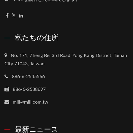
私たちの住所
No. 171, Zheng Bei 3rd Road, Yong Kang District, Tainan
City 71043, Taiwan
886-6-2545566
886-6-2538697
mill@mill.com.tw
最新ニュース