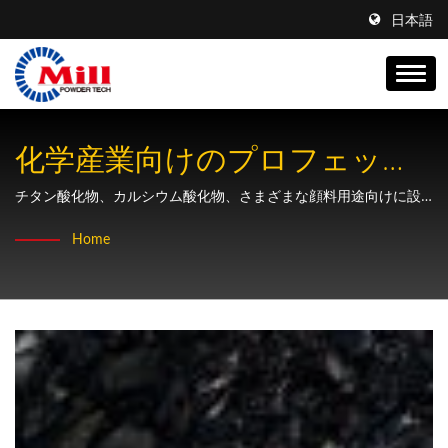
日本語
化学産業向けのプロフェッシ
ョナルなカラー染色粉砕およ
チタン酸化物、カルシウム酸化物、さまざまな顔料用途向けに設
計された、粉砕、混合、分類装置を含むカラー染色処理のための
び混合ソリューション。
Home
完全なターンキーシステム。