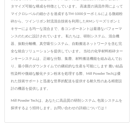
タマイズ可能な構成を特徴としています。 高速度の渦流作用によって
マイクロレベルの細かさを達成するTM-1000ターボミルによる微細粉
砕から、ツインリボン対流混合技術を利用したRMシリーズリボンミ
キサーによる均一な混合まで、各コンポーネントは最適なパフォーマ
ンスのために設計されています。 私たちは、研削システム、混合機
器、振動分離機、真空吸引システム、自動搬送ネットワークを含む完
全な統合ソリューションを提供しています。 当社の化学材料粉砕ター
ンキーシステムは、正確な分類、集塵、材料搬送機能を組み込んでお
り、最小限のダウンタイムでの継続的な生産を可能にします 脆い結晶
性染料や微細な酸化チタン粉末を処理する際、Mill Powder Techは優
れた技術サポートと迅速な世界的配送を提供する耐久性のある精密設
計の機器を提供します。
Mill Powder Techは、あなたに高品質の
研削システム
,
包装システム
を
探求するよう招待します。
お問い合わせ
の詳細については！