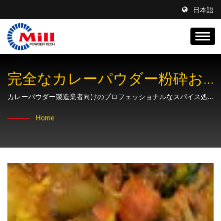
日本語
完全なカレーパウダー粉砕お
よび混合ソリューション
カレーパウダー製造業者向けのプロフェッショナルなスパイス処
理システム、精密な粉砕ミルと効率的な混合設備を備えていま
Home
す。