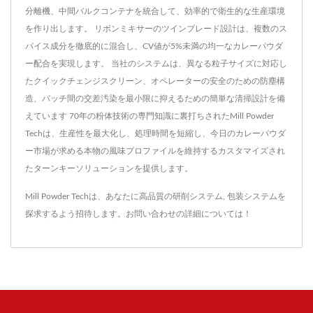
分離機、中間バルクコンテナを統合して、効率的で衛生的な生産環境
を作り出します。 リボンミキサーのツインブレード設計は、複数のス
パイス成分を徹底的に混合し、CV値が5%未満の均一なカレーパウダ
ー配合を実現します。 当社のシステムは、異なる粒子サイズに対応し
たクイックチェンジスクリーン、オペレーターの安全のための防塵構
造、バッチ間の交差汚染を最小限に抑えるための簡単な清掃設計を備
えています 70年の粉体技術の専門知識に裏打ちされたMill Powder
Techは、生産性を最大化し、処理時間を短縮し、今日のカレーパウダ
ー市場が求める本物の風味プロファイルを維持するカスタマイズされ
たターンキーソリューションを提供します。
Mill Powder Techは、あなたに高品質の
研削システム
,
包装システム
を
探求するよう招待します。
お問い合わせ
の詳細については！