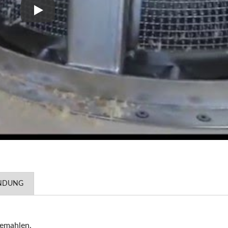
Toastbrotzerkleinerer-Modell: BCG-2
NDUNG
gemahlen.