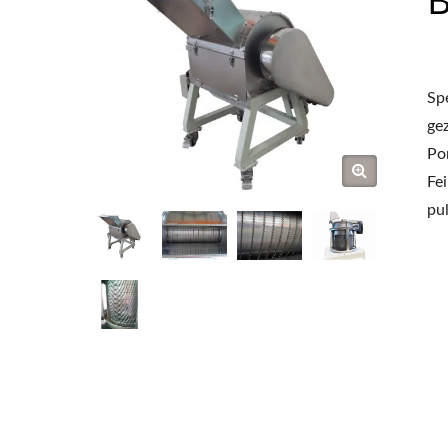
Sp
ge
Po
Fe
pul