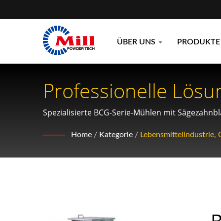
ÜBER UNS
PRODUKT
Professionelle Lös
Lebensmittelverarbe
Spezialisierte BCG-Serie-Mühlen mit Sägezahnb
einem niedrigen RPM-Betrieb, um Materialver
Home
/
Kategorie
/
Lebensmittelindustrie,
B