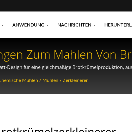
E
ANWENDUNG
NACHRICHTEN
HERUNTER
ungen Zum Mahlen Von Br
itungsindustrie
latt-Design für eine gleichmäßige Brotkrümelproduktion, a
schwendung zu vermeiden.
 Chemische Mühlen / Mühlen / Zerkleinerer
rotkrümelzerkleinerer