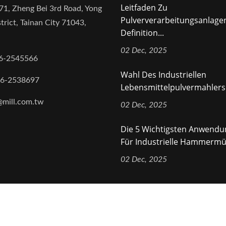
Leitfaden Zu
71, Zheng Bei 3rd Road, Yong
Pulververarbeitungsanlage
trict, Tainan City 71043,
Definition...
02 Dec, 2025
6-2545566
Wahl Des Industriellen
-6-2538697
Lebensmittelpulvermahlers 
@mill.com.tw
02 Dec, 2025
Die 5 Wichtigsten Anwend
Für Industrielle Hammermüh
02 Dec, 2025
ights Reserved.