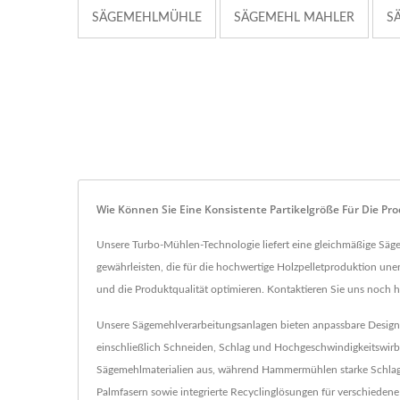
SÄGEMEHLMÜHLE
SÄGEMEHL MAHLER
S
Wie Können Sie Eine Konsistente Partikelgröße Für Die Pr
Unsere Turbo-Mühlen-Technologie liefert eine gleichmäßige Säg
gewährleisten, die für die hochwertige Holzpelletproduktion unerl
und die Produktqualität optimieren. Kontaktieren Sie uns noch 
Unsere Sägemehlverarbeitungsanlagen bieten anpassbare Designs 
einschließlich Schneiden, Schlag und Hochgeschwindigkeitswirbel
Sägemehlmaterialien aus, während Hammermühlen starke Schlag- 
Palmfasern sowie integrierte Recyclinglösungen für verschiedene