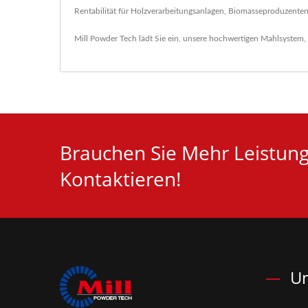
Rentabilität für Holzverarbeitungsanlagen, Biomasseproduzenten
Mill Powder Tech lädt Sie ein, unsere hochwertigen
Mahlsystem
,
Brauchen Sie Mehr Leistungs
Kontaktieren!
Un