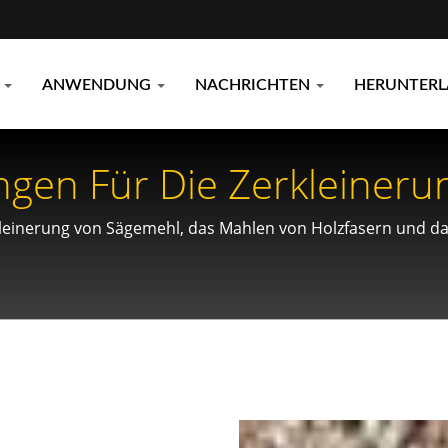
E
ANWENDUNG
NACHRICHTEN
HERUNTER
ungen Für Die Zerkleiner
on Holzfasern.
rkleinerung von Sägemehl, das Mahlen von Holzfasern und d