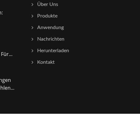
Über Uns
n:
Produkte
Anwendung
Nachrichten
Herunterladen
Für...
Kontakt
ungen
len...
Consulted & Designed by
Ready-Market