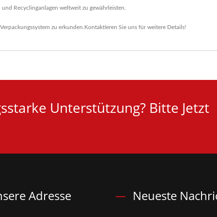
 und Recyclinganlagen weltweit zu gewährleisten.
Verpackungssystem
zu erkunden.
Kontaktieren Sie uns
für weitere Details!
starke Unterstützung? Bitte Jetzt
sere Adresse
Neueste Nachri