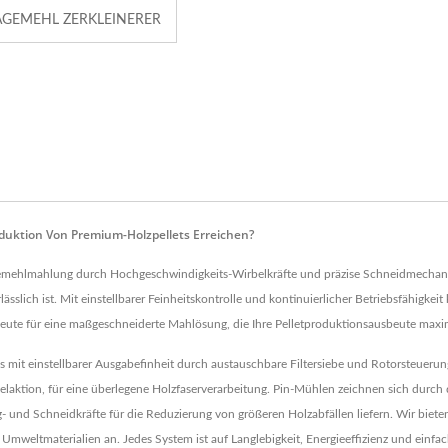
ÄGEMEHL ZERKLEINERER
oduktion Von Premium-Holzpellets Erreichen?
emehlmahlung durch Hochgeschwindigkeits-Wirbelkräfte und präzise Schneidmechanis
ässlich ist. Mit einstellbarer Feinheitskontrolle und kontinuierlicher Betriebsfähigke
heute für eine maßgeschneiderte Mahlösung, die Ihre Pelletproduktionsausbeute maxim
mit einstellbarer Ausgabefinheit durch austauschbare Filtersiebe und Rotorsteuerun
aktion, für eine überlegene Holzfaserverarbeitung. Pin-Mühlen zeichnen sich durch d
und Schneidkräfte für die Reduzierung von größeren Holzabfällen liefern. Wir bie
 Umweltmaterialien an. Jedes System ist auf Langlebigkeit, Energieeffizienz und einf