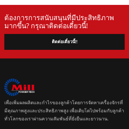
ต้องการการสนับสนุนที่มีประสิทธิภาพ
มากขึ้น? กรุณาติดต่อเดี๋ยวนี้!
ติดต่อเดี๋ยวนี้!!
เพื่อเพิ่มผลผลิตและกำไรของลูกค้าโดยการจัดหาเครื่องจักรที่
มีคุณภาพสูงและประสิทธิภาพสูง เพื่อเติบโตไปพร้อมกับลูกค้า
ทั่วโลกของเราผ่านความสัมพันธ์ที่ยั่งยืนและยาวนาน.