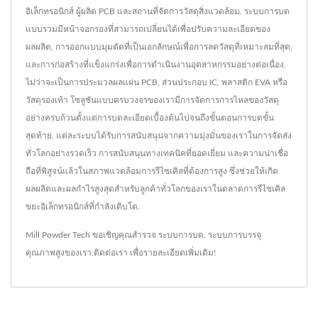
อิเล็กทรอนิกส์ ผู้ผลิต PCB และสถานที่จัดการวัสดุสิ่งแวดล้อม. ระบบการบด
แบบรวมมีหน้าจอกรองที่สามารถเปลี่ยนได้เพื่อปรับความละเอียดของ
ผลผลิต, การออกแบบมุมตัดที่เป็นเอกลักษณ์เพื่อการลดวัสดุที่เหมาะสมที่สุด,
และการก่อสร้างที่แข็งแกร่งเพื่อการดำเนินงานอุตสาหกรรมอย่างต่อเนื่อง.
ไม่ว่าจะเป็นการประมวลผลแผ่น PCB, ส่วนประกอบ IC, พลาสติก EVA หรือ
วัสดุรองเท้า โซลูชันแบบครบวงจรของเรามีการจัดการการไหลของวัสดุ
อย่างครบถ้วนตั้งแต่การบดละเอียดเบื้องต้นไปจนถึงขั้นตอนการบดขั้น
สุดท้าย. แต่ละระบบได้รับการสนับสนุนจากความมุ่งมั่นของเราในการจัดส่ง
ทั่วโลกอย่างรวดเร็ว การสนับสนุนทางเทคนิคที่ยอดเยี่ยม และความน่าเชื่อ
ถือที่พิสูจน์แล้วในสภาพแวดล้อมการรีไซเคิลที่ต้องการสูง ซึ่งช่วยให้เกิด
ผลผลิตและผลกำไรสูงสุดสำหรับลูกค้าทั่วโลกของเราในตลาดการรีไซเคิล
ขยะอิเล็กทรอนิกส์ที่กำลังเติบโต.
Mill Powder Tech ขอเชิญคุณสำรวจ
ระบบการบด
,
ระบบการบรรจุ
คุณภาพสูงของเรา.
ติดต่อเรา
เพื่อรายละเอียดเพิ่มเติม!