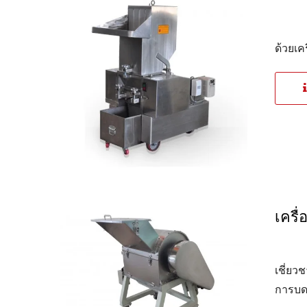
ด้วยเค
เครื
เชี่ย
การบด