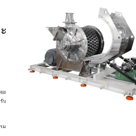
ละ
ill
รับ
รรม