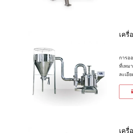
เครื
การออ
ที่เห
ละเอี
เครื