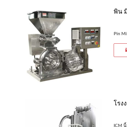
พิน ม
Pin Mi
โรง
ICM นี