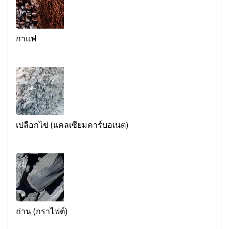
กาแฟ
เปลือกไข่ (แคลเซียมคาร์บอเนต)
ถ่าน (กราไฟต์)