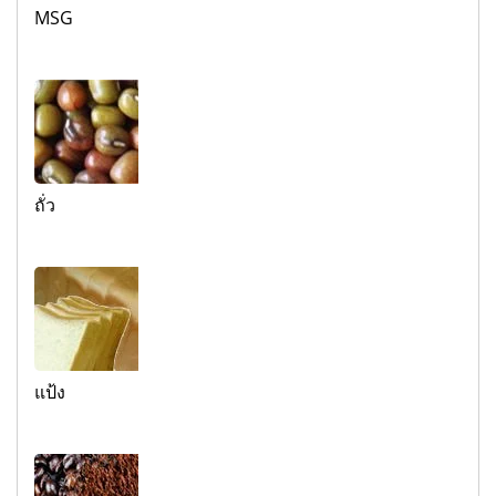
MSG
ถั่ว
แป้ง