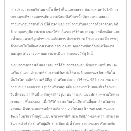
การประมวลผลพริกไทย ขมิ้น ยี่หร่าพื้น และอบเชย ต้องการเทคโนโลยีการ
บดเฉพาะที่ช่วยลดการเกิดความร้อนเพื่อรักษาน้ำมันหอมระเหยและ
สารประกอบรสชาติไว้ ซีรีส์ ICM ของเรามีการปรับแต่งการตั้งค่าจานบดที่
รักษาอุณหภูมิการประมวลผลให้ต่ำในขณะที่ให้ขนาดอนุภาคที่ละเอียดและ
สม่ำเสมอตามที่ลูกค้าของคุณต้องการ ค้นพบว่า 70 ปีของความเชี่ยวชาญ
ด้านเทคโนโลยีผงของเราสามารถยกระดับคุณภาพผลิตภัณฑ์เครื่องเทศ
ของคุณได้อย่างไร—ขอการประเมินการทดสอบวัสดุวันนี้.
ระบบการบดสารเติมแต่งของเราได้รับการออกแบบด้วยจานบดพิเศษและ
เครื่องจำแนกประเภทที่สามารถปรับแต่งได้ตามลักษณะของวัสดุ เพื่อให้
มั่นใจในประสิทธิภาพที่ดีที่สุดสำหรับแต่ละการใช้งาน. ซีรีส์ ICM-750 มอบ
การประมวลผลความจุสูงสำหรับวัสดุเคมีและอาหาร ในขณะที่เครื่องผสม
ริบบิ้นของเรามีริบบิ้นผสมคู่ที่สร้างรูปแบบการผสมแบบพัดลม—ภายในและ
ภายนอก, ขึ้นและลง—เพื่อให้ได้ความเป็นเนื้อเดียวกันที่ยอดเยี่ยมในการ
ผสมผง. ด้วยประสบการณ์การผลิตกว่า 70 ปีตั้งแต่ปี 1940 Mill Powder
Tech ให้บริการโซลูชันแบบครบวงจรที่เพิ่มประสิทธิภาพและความสามารถ
ในการทำกำไรสำหรับผู้ผลิตสารเติมแต่งทั่วโลก. ระบบของเรารับประกัน