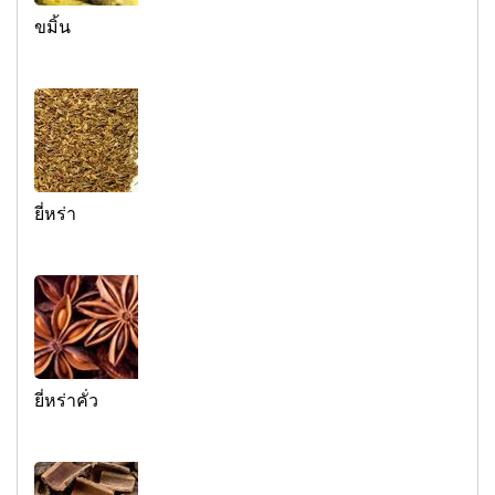
ขมิ้น
ยี่หร่า
ยี่หร่าคั่ว