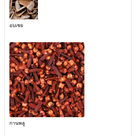
อบเชย
กานพลู