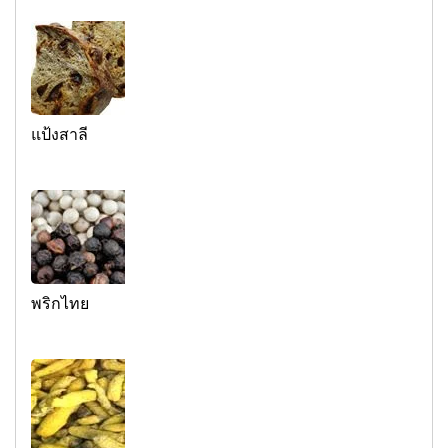
แป้งสาลี
พริกไทย