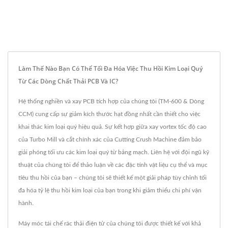
Làm Thế Nào Bạn Có Thể Tối Đa Hóa Việc Thu Hồi Kim Loại Quý
Từ Các Dòng Chất Thải PCB Và IC?
Hệ thống nghiền và xay PCB tích hợp của chúng tôi (TM-600 & Dòng
CCM) cung cấp sự giảm kích thước hạt đồng nhất cần thiết cho việc
khai thác kim loại quý hiệu quả. Sự kết hợp giữa xay vortex tốc độ cao
của Turbo Mill và cắt chính xác của Cutting Crush Machine đảm bảo
giải phóng tối ưu các kim loại quý từ bảng mạch. Liên hệ với đội ngũ kỹ
thuật của chúng tôi để thảo luận về các đặc tính vật liệu cụ thể và mục
tiêu thu hồi của bạn – chúng tôi sẽ thiết kế một giải pháp tùy chỉnh tối
đa hóa tỷ lệ thu hồi kim loại của bạn trong khi giảm thiểu chi phí vận
hành.
Máy móc tái chế rác thải điện tử của chúng tôi được thiết kế với khả