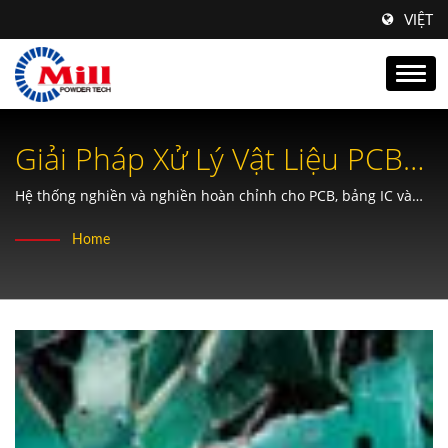
VIỆT
Giải Pháp Xử Lý Vật Liệu PCB
Bị Nghiền Cho Ngành Tái Chế
Hệ thống nghiền và nghiền hoàn chỉnh cho PCB, bảng IC và
vật liệu tái chế môi trường với kiểm soát kích thước hạt chính
Rác Thải Điện Tử.
Home
xác.