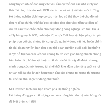
năng tùy chỉnh để đáp ứng các yêu cầu cụ thể của các nhà xử lý rác
thải điện tử, nhà sản xuất PCB và các cơ sở xử lý vật liệu môi trường.
Hệ thống nghiền tích hợp có các màn lọc có thể thay thế cho độ mịn
đầu ra điều chỉnh, thiết kế góc cắt độc đáo cho việc giảm vật liệu tối
ưu, và cấu trúc chắc chắn cho hoạt động công nghiệp liên tục. Dù là
xử lý bảng mạch PCB, linh kiện IC, nhựa EVA hay vật liệu giày, các giải
pháp trọn gói của chúng tôi cung cấp quản lý dòng vật liệu hoàn chỉnh
từ giai đoạn nghiền ban đầu đến giai đoạn nghiền cuối. Mỗi hệ thống
được hỗ trợ bởi cam kết của chúng tôi về việc giao hàng nhanh chóng
trên toàn cầu, hỗ trợ kỹ thuật xuất sắc và độ tin cậy đã được chứng
minh trong các môi trường tái chế khắt khe, đảm bảo năng suất và lợi
nhuận tối đa cho khách hàng toàn cầu của chúng tôi trong thị trường
tái chế rác thải điện tử đang phát triển.
Mill Powder Tech mời bạn khám phá
Hệ thống nghiền
,
Hệ thống đóng gói
chất lượng cao của chúng tôi.
Liên hệ với chúng tôi
để biết thêm chi tiết!