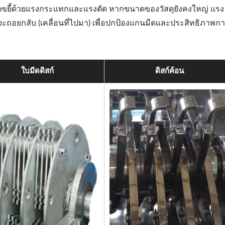
กบดขยี้ด้วยแรงกระแทกและแรงตัด หากขนาดของวัสดุยังคงใหญ่ แรง
ะถอยกลับ (เคลื่อนที่ไปมา) เพื่อปกป้องแกนมีดและประสิทธิภาพก
ใบมีดดิสก์
ดิสก์ค้อน