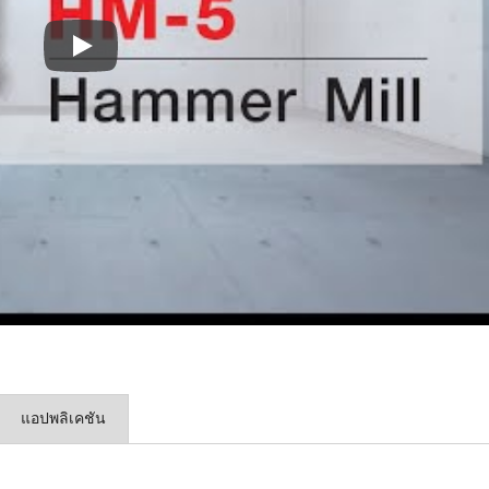
รุ่นมาตรฐาน: HM-5
เครื่องบดเทอร์โบ
เครื่องบดพิน
แอปพลิเคชัน