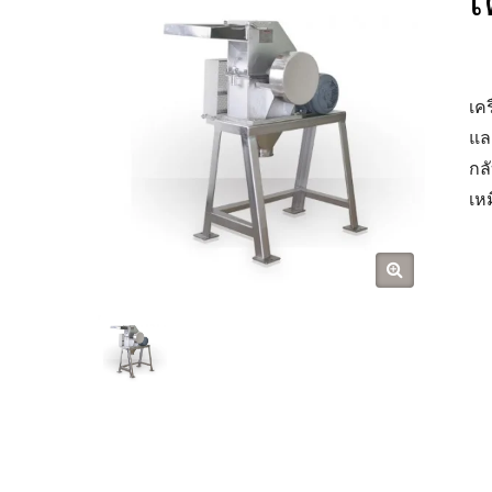
เค
แล
กล
เห