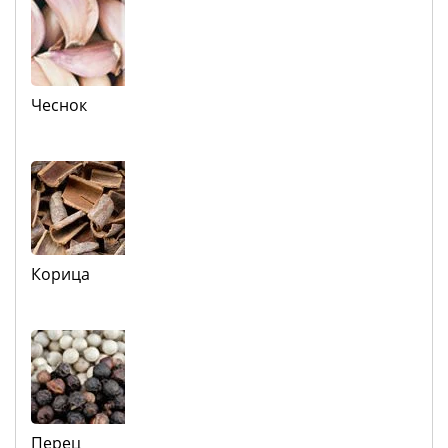
Чеснок
Корица
Перец