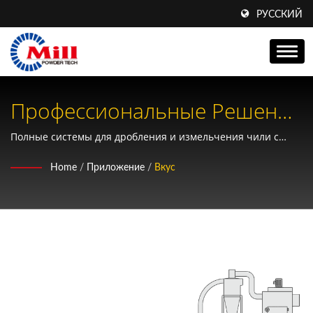
РУССКИЙ
Профессиональные Решения
Для Измельчения
Полные системы для дробления и измельчения чили с
интегрированными возможностями смешивания,
Ароматизаторов И Специй
Home
/
Приложение
/
Вкус
охлаждения и упаковки для коммерческих производителей
Для Пищевой
специй по всему миру
Промышленности