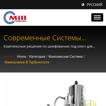
РУССКИЙ
Современные Системы
Шлифования Turbo Mill Для
Комплексные решения по шлифованию под ключ для
переработки пищевых продуктов, переработки материалов
Промышленных Массовых
Home
/
Категория
/
Комплексная Система
/
и специализированных промышленных приложений с
Измельчение В Турбомолоте
Производственных
доказанной надежностью и точностью.
Приложений.