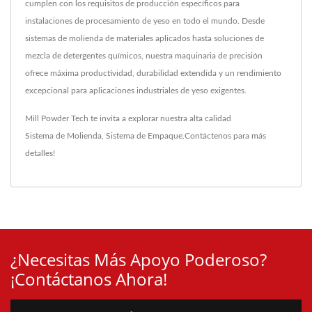
cumplen con los requisitos de producción específicos para
instalaciones de procesamiento de yeso en todo el mundo. Desde
sistemas de molienda de materiales aplicados hasta soluciones de
mezcla de detergentes químicos, nuestra maquinaria de precisión
ofrece máxima productividad, durabilidad extendida y un rendimiento
excepcional para aplicaciones industriales de yeso exigentes.
Mill Powder Tech te invita a explorar nuestra alta calidad
Sistema de Molienda
,
Sistema de Empaque
.
Contáctenos
para más
detalles!
¿Necesitas Más Apoyo Poderoso?
¡Contáctanos Ahora!