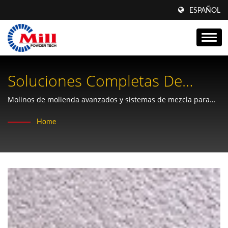
ESPAÑOL
Soluciones Completas De
Molienda Y Procesamiento De
Molinos de molienda avanzados y sistemas de mezcla para
aplicaciones de procesamiento de yeso, yeso y polvo mineral
Yeso.
Home
químico.