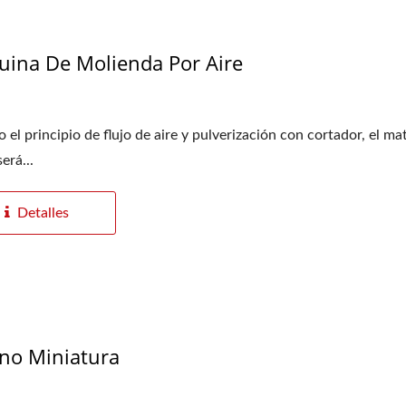
ina De Molienda Por Aire
Molino Turbo
Molino De Pin
 el principio de flujo de aire y pulverización con cortador, el mat
erá...
Detalles
no Miniatura