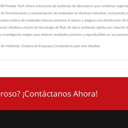
ill Powder Tech ofrece soluciones de molienda de laboratorio que combinan ingenierí
o de formulaciones y caracterización de materiales en diversas industrias, incluyendo
nuestro molino de materiales oleosos previene el atasco y asegura una distribución de
ción ultrafina a través de tecnología de flujo de aire o molienda rápida con rotación d
 la investigación exigen para obtener resultados precisos y reproducibles en sus proces
 de Molienda
,
Sistema de Empaque
.
Contáctenos
para más detalles!
roso? ¡Contáctanos Ahora!