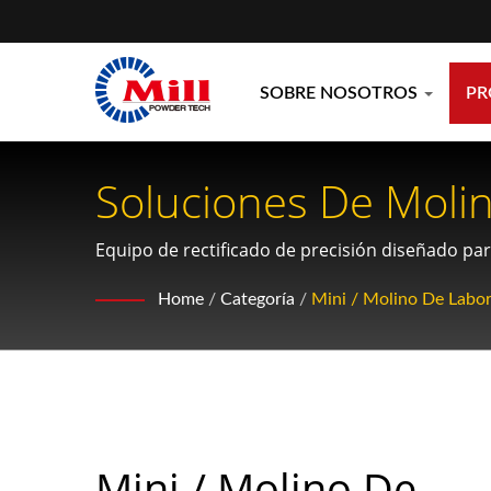
SOBRE NOSOTROS
P
Soluciones De Molin
Desarrollo.
Equipo de rectificado de precisión diseñado pa
capacidades especializadas para materiales ole
Home
/
Categoría
/
Mini / Molino De Labor
Mini / Molino De