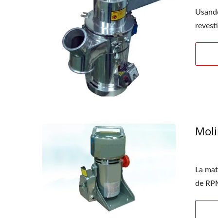
Usando
revest
Moli
La mat
de RPM