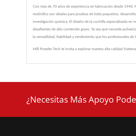
Con más de 70 años de experiencia en fabricación desde 1940, M
molinillos son ideales para pruebas de lotes pequeños, desarroll
investigación química. El diseño de la cuchilla especializada en 
desafiantes de alto contenido graso. Ya sea que necesite pulveriza
la versatilidad, fiabilidad y rendimiento que los profesionales de
Mill Powder Tech te invita a explorar nuestra alta calidad
Sistema
¿Necesitas Más Apoyo Pode