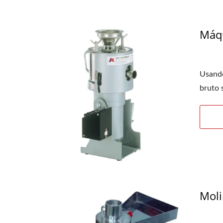
Máqu
Molino De Pin
Usando
bruto s
Moli