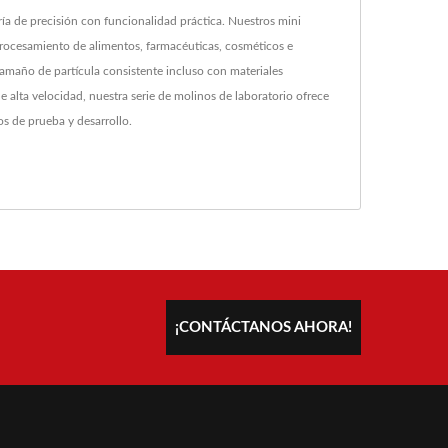
a de precisión con funcionalidad práctica. Nuestros mini
 procesamiento de alimentos, farmacéuticas, cosméticos e
 tamaño de partícula consistente incluso con materiales
e alta velocidad, nuestra serie de molinos de laboratorio ofrece
os de prueba y desarrollo.
¡CONTÁCTANOS AHORA!