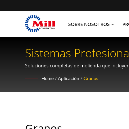
SOBRE NOSOTROS
P
Sistemas Profesion
El Procesamiento De
Soluciones completas de molienda que incluyen 
requieren un procesamiento preciso de granos y
Home
/
Aplicación
/
Granos
Granos