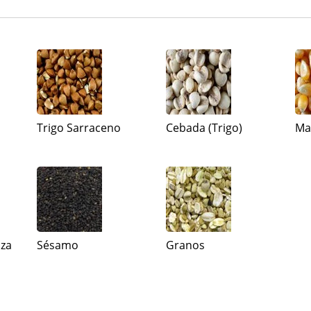
Trigo Sarraceno
Cebada (Trigo)
Ma
aza
Sésamo
Granos