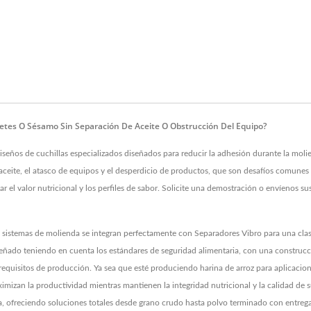
tes O Sésamo Sin Separación De Aceite O Obstrucción Del Equipo?
iseños de cuchillas especializados diseñados para reducir la adhesión durante la mol
 aceite, el atasco de equipos y el desperdicio de productos, que son desafíos comunes
 el valor nutricional y los perfiles de sabor. Solicite una demostración o envíenos su
sistemas de molienda se integran perfectamente con Separadores Vibro para una clasif
ñado teniendo en cuenta los estándares de seguridad alimentaria, con una construcci
 requisitos de producción. Ya sea que esté produciendo harina de arroz para aplicaci
imizan la productividad mientras mantienen la integridad nutricional y la calidad de 
la, ofreciendo soluciones totales desde grano crudo hasta polvo terminado con entrega