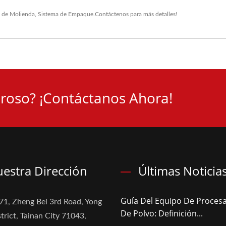
 de Molienda
,
Sistema de Empaque
.
Contáctenos
para más detalles!
roso? ¡Contáctanos Ahora!
estra Dirección
Últimas Noticia
Guía Del Equipo De Proces
71, Zheng Bei 3rd Road, Yong
De Polvo: Definición...
trict, Tainan City 71043,