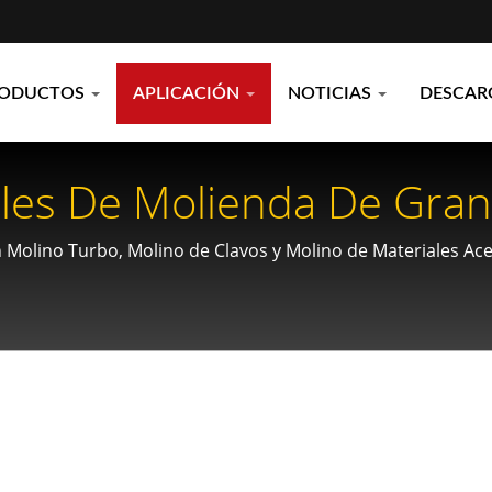
RODUCTOS
APLICACIÓN
NOTICIAS
DESCAR
ales De Molienda De Gran
 Arroz, Maíz, Nueces Y Se
Molino Turbo, Molino de Clavos y Molino de Materiales Ace
 nueces en polvo con control de finura personalizable.