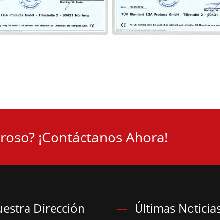
roso? ¡Contáctanos Ahora!
estra Dirección
Últimas Noticia