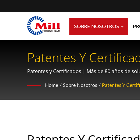
SOBRE NOSOTROS
P
Patentes Y Certific
Procesamiento De Po
Patentes y Certificados | Más de 80 años de so
Home
/
Sobre Nosotros
/
Patentes Y Certif
Patentes Y Certifica