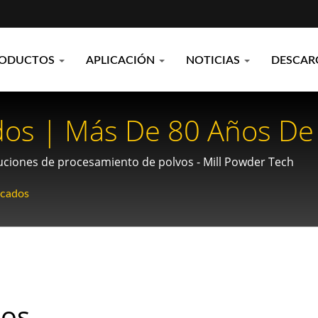
RODUCTOS
APLICACIÓN
NOTICIAS
DESCAR
ados | Más De 80 Años De
lvos - Mill Powder Tech
luciones de procesamiento de polvos - Mill Powder Tech
icados
dos