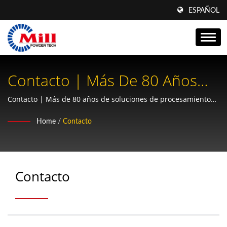
ESPAÑOL
Contacto | Más De 80 Años
De Soluciones De
Contacto | Más de 80 años de soluciones de procesamiento
de polvos - Mill Powder Tech
Procesamiento De Polvos - Mill
Home
/
Contacto
Powder Tech
Contacto