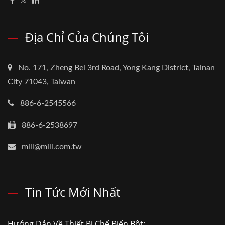
Địa Chỉ Của Chúng Tôi
No. 171, Zheng Bei 3rd Road, Yong Kang District, Tainan
City 71043, Taiwan
886-6-2545566
886-6-2538697
mill@mill.com.tw
Tin Tức Mới Nhất
Hướng Dẫn Về Thiết Bị Chế Biến Bột:...