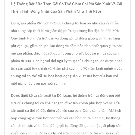
Hệ Thống Bột Sữa Trọn Gói Có Thể Giảm Chi Phí Sản Xuất Và Cải
Thiện Tính Đồng Nhất Của Sản Phẩm Như Thế Nào?
Dòng sản phẩm RM tích hợp của chúng tôi loại bỏ nhu cầu về nhiều
nhà cung cấp thiết bị và giảm độ phức tạp trong lắp đặt lên đến 60%.
Quy trình trộn, lưu trữ, cân và đóng gói tự động giúp giảm thiểu lãng
phí vật liệu, giảm chi phí lao động và đảm bảo tính nhất quán giữa các
mẻ sản phẩm, điều này rất quan trọng cho sữa bột trẻ em và các sản
phẩm từ sữa. Liên hệ với đội ngũ kỹ thuật của chúng tôi để được phân
tích sản xuất tùy chỉnh và khám phá cách mà 70 năm kinh nghiệm của
chúng tôi có thể tối ưu hóa hoạt động sản xuất sữa bột của bạn với
một giải pháp trọn gói hoàn chỉnh.
Được thiết kế và sản xuất tại Đài Loan, hệ thống trộn và đóng gói bột
sữa của chúng tôi có khả năng thiết kế tùy chỉnh phù hợp với yêu cầu
sản xuất cụ thể và đặc điểm vật liệu của bạn. Dòng sản phẩm RM tích
hợp công nghệ trộn bột tiên tiến với các bồn chứa hiện đại, hệ thống
cân chính xác và thiết bị đóng gói tự động để tạo ra một giải pháp sản
xuất hoàn chỉnh. Dù là xử lý bột sữa cho công thức trẻ em, sản xuất