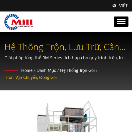
VIỆT
Hệ Thống Trộn, Lưu Trữ, Cân
Và Đóng Gói Bột Sữa Hoàn
Giải pháp tổng thể RM Series tích hợp cho quy trình trộn, lưu
trữ, cân và đóng gói bột sữa tự động với khả năng tùy chỉnh từ
Chỉnh Cho Sản Xuất Sữa
Home
/
Danh Mục
/
Hệ Thống Trọn Gói
/
100kg đến 2000kg
Trộn, Vận Chuyển, Đóng Gói