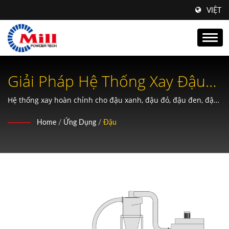
VIỆT
Giải Pháp Hệ Thống Xay Đậu
Và Thực Phẩm Chuyên Nghiệp.
Hệ thống xay hoàn chỉnh cho đậu xanh, đậu đỏ, đậu đen, đậu
hà lan và đậu nành với khả năng sàng lọc, sấy khô, bóc vỏ và
Home
/
Ứng Dụng
/
Đậu
xay xát tích hợp.