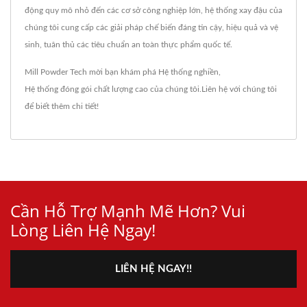
động quy mô nhỏ đến các cơ sở công nghiệp lớn, hệ thống xay đậu của
chúng tôi cung cấp các giải pháp chế biến đáng tin cậy, hiệu quả và vệ
sinh, tuân thủ các tiêu chuẩn an toàn thực phẩm quốc tế.
Mill Powder Tech mời bạn khám phá
Hệ thống nghiền
,
Hệ thống đóng gói
chất lượng cao của chúng tôi.
Liên hệ với chúng tôi
để biết thêm chi tiết!
Cần Hỗ Trợ Mạnh Mẽ Hơn? Vui
Lòng Liên Hệ Ngay!
LIÊN HỆ NGAY!!