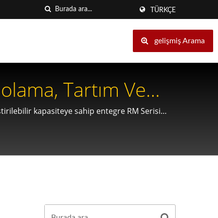
TÜRKÇE
gelişmiş Arama
polama, Tartım Ve
irilebilir kapasiteye sahip entegre RM Serisi