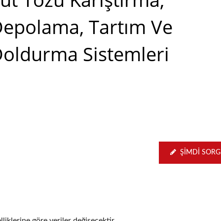
epolama, Tartım Ve
oldurma Sistemleri
ŞIMDI SOR
iklerine göre veriler değişecektir.