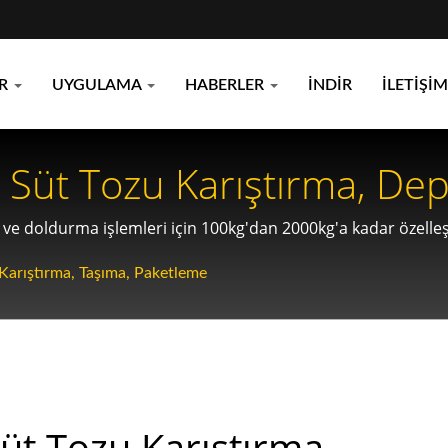
ER
UYGULAMA
HABERLER
İNDIR
İLETIŞIM
m Süt Tozu Karıştırma, De
i
e doldurma işlemleri için 100kg'dan 2000kg'a kadar özelleşt
Karıştırma, Taşıma, Paketleme
üt Tozu Karıştırma,