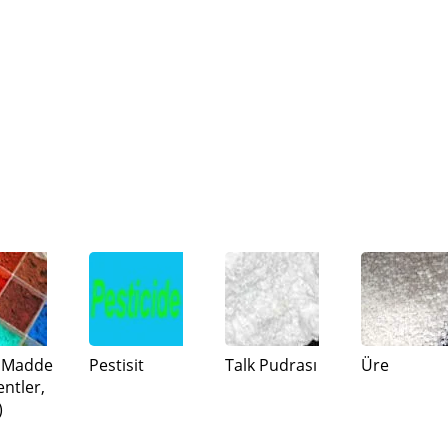
 Madde
Pestisit
Talk Pudrası
Üre
ntler,
)