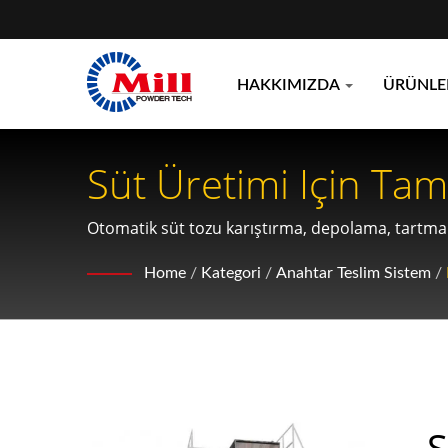
HAKKIMIZDA
ÜRÜNL
Süt Üretimi Için Ta
Doldurma Sistemler
Otomatik süt tozu karıştırma, depolama, tartma v
anahtar teslim çözüm.
Home
/
Kategori
/
Anahtar Teslim Sistem
/
S