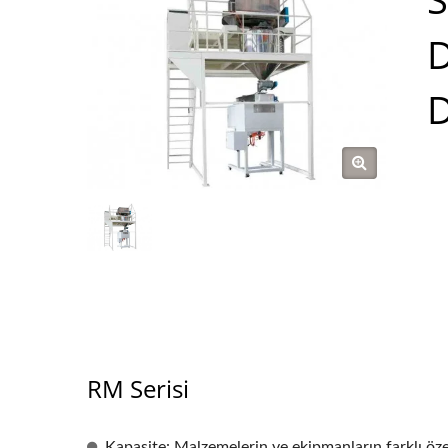
D
D
RM Serisi
Kapasite: Malzemelerin ve ekipmanların farklı özell