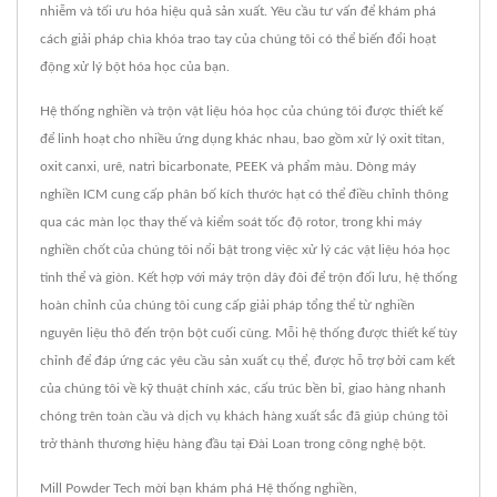
nhiễm và tối ưu hóa hiệu quả sản xuất. Yêu cầu tư vấn để khám phá
cách giải pháp chìa khóa trao tay của chúng tôi có thể biến đổi hoạt
động xử lý bột hóa học của bạn.
Hệ thống nghiền và trộn vật liệu hóa học của chúng tôi được thiết kế
để linh hoạt cho nhiều ứng dụng khác nhau, bao gồm xử lý oxit titan,
oxit canxi, urê, natri bicarbonate, PEEK và phẩm màu. Dòng máy
nghiền ICM cung cấp phân bố kích thước hạt có thể điều chỉnh thông
qua các màn lọc thay thế và kiểm soát tốc độ rotor, trong khi máy
nghiền chốt của chúng tôi nổi bật trong việc xử lý các vật liệu hóa học
tinh thể và giòn. Kết hợp với máy trộn dây đôi để trộn đối lưu, hệ thống
hoàn chỉnh của chúng tôi cung cấp giải pháp tổng thể từ nghiền
nguyên liệu thô đến trộn bột cuối cùng. Mỗi hệ thống được thiết kế tùy
chỉnh để đáp ứng các yêu cầu sản xuất cụ thể, được hỗ trợ bởi cam kết
của chúng tôi về kỹ thuật chính xác, cấu trúc bền bỉ, giao hàng nhanh
chóng trên toàn cầu và dịch vụ khách hàng xuất sắc đã giúp chúng tôi
trở thành thương hiệu hàng đầu tại Đài Loan trong công nghệ bột.
Mill Powder Tech mời bạn khám phá
Hệ thống nghiền
,