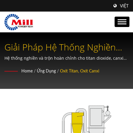
VIỆT
Giải Pháp Hệ Thống Nghiền
Titan Oxide & Calcium Oxide.
Hệ thống nghiền và trộn hoàn chỉnh cho titan dioxide, canxi
oxit và xử lý vật liệu hóa học với kiểm soát kích thước hạt
Home
/
Ứng Dụng
/
Oxit Titan, Oxit Canxi
chính xác.