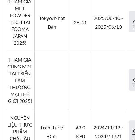
THAM GIA
MILL
POWDER
Tokyo/Nhật
2025/06/10~
CH
TECH TẠI
2F-41
TIẾ
Bản
2025/06/13
FOOMA
JAPAN
2025!
THAM GIA
CÙNG MPT
TẠI TRIỂN
CH
LÃM
TIẾ
THƯƠNG
MẠI THẾ
GIỚI 2025!
NGUYÊN
LIỆU THỰC
Frankfurt/
#3.0
2024/11/19~
CH
PHẨM
TIẾ
Đức
K80
2024/11/21
CHÂU ÂU