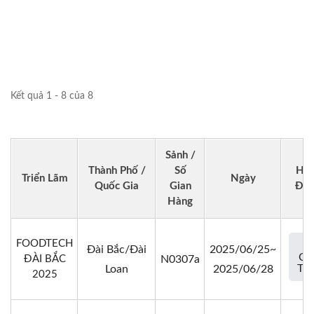
Kết quả 1 - 8 của 8
Sảnh /
Thành Phố /
Số
Ho
Triển Lãm
Ngày
Quốc Gia
Gian
Độ
Hàng
FOODTECH
Đài Bắc/Đài
2025/06/25~
CH
ĐÀI BẮC
N0307a
TIẾ
Loan
2025/06/28
2025