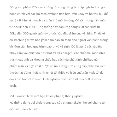
Dòng sản phẩm ICM của chúng tôi cung cấp giải pháp nghiền trọn gói
hoàn chỉnh với các bộ tách cyclone tích hợp, van xoay và bộ thu bụi để
xử lý vật liệu liền mạch và tuân thủ môi trường. Có sẵn trong năm mẫu
từ 7.5HP đến 100HP, hệ thống này đáp ứng công suất sản xuất từ
50kg đến 300kg mỗi giờ tùy thuộc vào đặc điểm của vật liệu. Thiết kế
cơ sở chung được bao gồm đảm bảo an toàn cho người vận hành trong
khi đơn giản hóa quy trình bảo trì và vệ sinh. Dù là xử lý các vật liệu
nhạy cảm với nhiệt độ như bột trà và collagen, các chất mài mòn như
than hoạt tính và khoáng chất, hay các hóa chất tinh chế bao gồm
phẩm màu và hợp chất dược phẩm, Dòng ICM cung cấp phân bố kích
thước hạt đồng nhất, sinh nhiệt tối thiểu và hiệu suất sản xuất tối đa
được hỗ trợ bởi 70 năm kinh nghiệm chế biến bột của Mill Powder
Tech.
Mill Powder Tech mời bạn khám phá
Hệ thống nghiền
,
Hệ thống đóng gói
chất lượng cao của chúng tôi.
Liên hệ với chúng tôi
để biết thêm chi tiết!