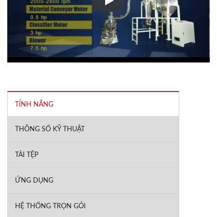
Hệ thống xay vật liệu hóa chất
TÍNH NĂNG
THÔNG SỐ KỸ THUẬT
TẢI TỆP
ỨNG DỤNG
HỆ THỐNG TRỌN GÓI