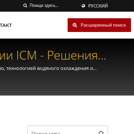
РУССКИЙ
Расширенный поиск
ТАКТ
ии ICM - Решения
еской И Пищевой
ю, технологией водяного охлаждения и
ольким отраслям.