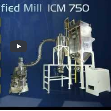
Турбомельница
Шпиндельная Мельн
Система измельчения химических и пищевых мате