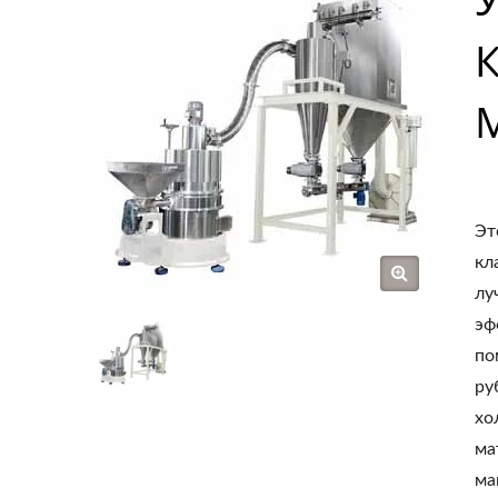
Эт
кл
лу
эф
по
ру
хо
ма
ма