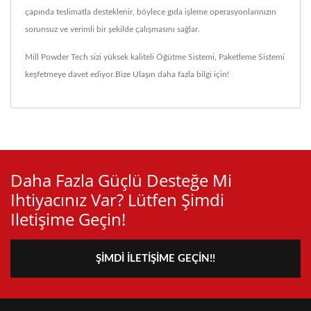
çapında teslimatla desteklenir, böylece gıda işleme operasyonlarınızın
sorunsuz ve verimli bir şekilde çalışmasını sağlar.
Mill Powder Tech sizi yüksek kaliteli
Öğütme Sistemi
,
Paketleme Sistemi
keşfetmeye davet ediyor.
Bize Ulaşın
daha fazla bilgi için!
Daha Fazla Güçlü Desteğe Mi
Ihtiyacınız Var? Lütfen Şimdi
Iletişime Geçin!
ŞIMDI İLETIŞIME GEÇIN!!