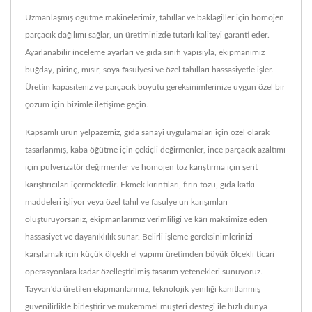
Uzmanlaşmış öğütme makinelerimiz, tahıllar ve baklagiller için homojen
parçacık dağılımı sağlar, un üretiminizde tutarlı kaliteyi garanti eder.
Ayarlanabilir inceleme ayarları ve gıda sınıfı yapısıyla, ekipmanımız
buğday, pirinç, mısır, soya fasulyesi ve özel tahılları hassasiyetle işler.
Üretim kapasiteniz ve parçacık boyutu gereksinimlerinize uygun özel bir
çözüm için bizimle iletişime geçin.
Kapsamlı ürün yelpazemiz, gıda sanayi uygulamaları için özel olarak
tasarlanmış, kaba öğütme için çekiçli değirmenler, ince parçacık azaltımı
için pulverizatör değirmenler ve homojen toz karıştırma için şerit
karıştırıcıları içermektedir. Ekmek kırıntıları, fırın tozu, gıda katkı
maddeleri işliyor veya özel tahıl ve fasulye un karışımları
oluşturuyorsanız, ekipmanlarımız verimliliği ve kârı maksimize eden
hassasiyet ve dayanıklılık sunar. Belirli işleme gereksinimlerinizi
karşılamak için küçük ölçekli el yapımı üretimden büyük ölçekli ticari
operasyonlara kadar özelleştirilmiş tasarım yetenekleri sunuyoruz.
Tayvan'da üretilen ekipmanlarımız, teknolojik yeniliği kanıtlanmış
güvenilirlikle birleştirir ve mükemmel müşteri desteği ile hızlı dünya