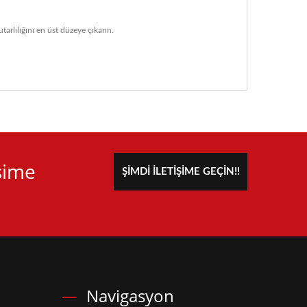
tarlılığını en üst düzeye çıkarın.
işime
ŞIMDI İLETIŞIME GEÇIN!!
Navigasyon