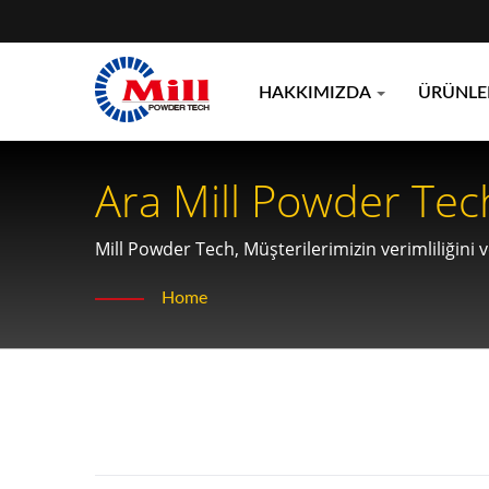
HAKKIMIZDA
ÜRÜNL
Mill Powder Tech, Müşterilerimizin verimliliğini 
sürdürülebilir, uzun vadeli ilişkiler kurarak birl
Home