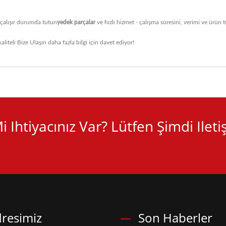
zı çalışır durumda tutun
yedek parçalar
ve hızlı hizmet - çalışma süresini, verimi ve ürün tu
aliteli
Bize Ulaşın
daha fazla bilgi için davet ediyor!
Ihtiyacınız Var? Lütfen Şimdi Ilet
resimiz
Son Haberler