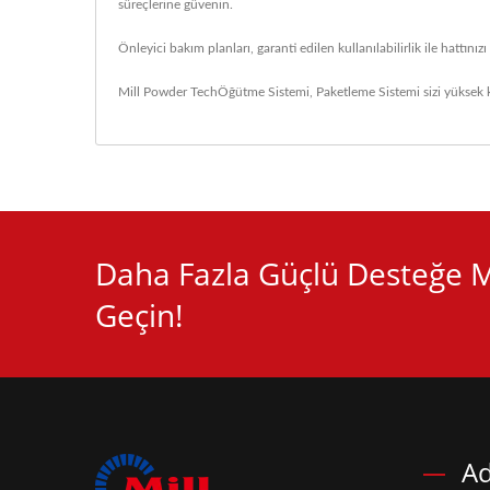
süreçlerine güvenin.
Önleyici bakım planları, garanti edilen kullanılabilirlik ile hattını
Mill Powder Tech
Öğütme Sistemi
,
Paketleme Sistemi
sizi yüksek k
Daha Fazla Güçlü Desteğe Mi 
Geçin!
Ad