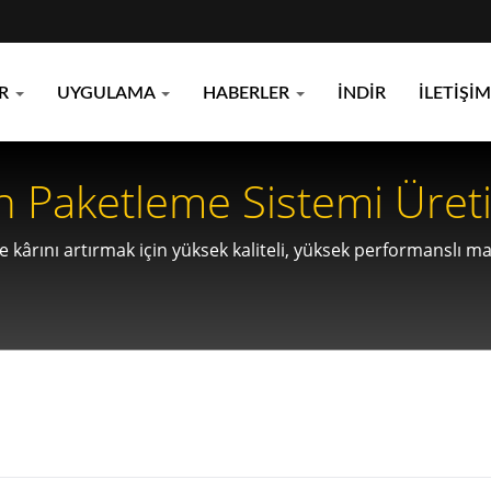
ER
UYGULAMA
HABERLER
İNDIR
İLETIŞIM
Ara Mill Powder T
ve kârını artırmak için yüksek kaliteli, yüksek performanslı 
ikte büyümek.