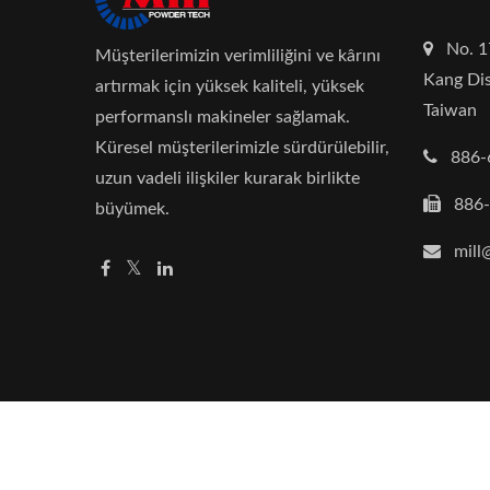
No. 1
Müşterilerimizin verimliliğini ve kârını
Kang Dis
artırmak için yüksek kaliteli, yüksek
Taiwan
performanslı makineler sağlamak.
Küresel müşterilerimizle sürdürülebilir,
886-
uzun vadeli ilişkiler kurarak birlikte
886
büyümek.
mill
Copyright © 2026
Mill Powder Tech Solutions
All R