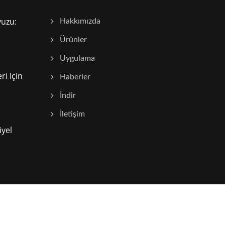
vuzu:
Hakkımızda
Ürünler
Uygulama
ri Için
Haberler
İndir
İletişim
iyel
Consulted & Designed by
Ready-Market