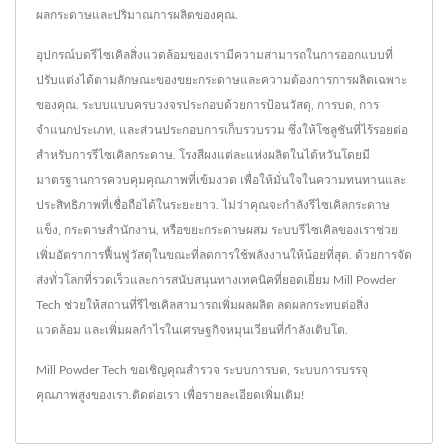
ผลกระดาษและปริมาณการผลิตของคุณ.
อุปกรณ์บดรีไซเคิลสิ่งแวดล้อมของเรามีความสามารถในการออกแบบที่
ปรับแต่งได้ตามลักษณะของขยะกระดาษและความต้องการการผลิตเฉพาะ
ของคุณ. ระบบแบบครบวงจรประกอบด้วยการป้อนวัสดุ, การบด, การ
จำแนกประเภท, และส่วนประกอบการเก็บรวบรวม ซึ่งให้โซลูชันที่ไร้รอยต่อ
สำหรับการรีไซเคิลกระดาษ. โรงสีผงแต่ละแห่งผลิตในไต้หวันโดยมี
มาตรฐานการควบคุมคุณภาพที่เข้มงวด เพื่อให้มั่นใจในความทนทานและ
ประสิทธิภาพที่เชื่อถือได้ในระยะยาว. ไม่ว่าคุณจะกำลังรีไซเคิลกระดาษ
แข็ง, กระดาษสำนักงาน, หรือขยะกระดาษผสม ระบบรีไซเคิลของเราช่วย
เพิ่มอัตราการฟื้นฟูวัสดุในขณะที่ลดการใช้พลังงานให้น้อยที่สุด. ด้วยการจัด
ส่งทั่วโลกที่รวดเร็วและการสนับสนุนทางเทคนิคที่ยอดเยี่ยม Mill Powder
Tech ช่วยให้สถานที่รีไซเคิลสามารถเพิ่มผลผลิต ลดผลกระทบต่อสิ่ง
แวดล้อม และเพิ่มผลกำไรในเศรษฐกิจหมุนเวียนที่กำลังเติบโต.
Mill Powder Tech ขอเชิญคุณสำรวจ
ระบบการบด
,
ระบบการบรรจุ
คุณภาพสูงของเรา.
ติดต่อเรา
เพื่อรายละเอียดเพิ่มเติม!