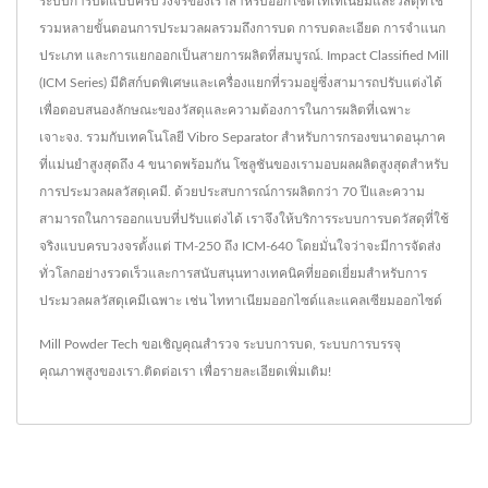
ระบบการบดแบบครบวงจรของเราสำหรับออกไซด์ไทเทเนียมและวัสดุที่ใช้
รวมหลายขั้นตอนการประมวลผลรวมถึงการบด การบดละเอียด การจำแนก
ประเภท และการแยกออกเป็นสายการผลิตที่สมบูรณ์. Impact Classified Mill
(ICM Series) มีดิสก์บดพิเศษและเครื่องแยกที่รวมอยู่ซึ่งสามารถปรับแต่งได้
เพื่อตอบสนองลักษณะของวัสดุและความต้องการในการผลิตที่เฉพาะ
เจาะจง. รวมกับเทคโนโลยี Vibro Separator สำหรับการกรองขนาดอนุภาค
ที่แม่นยำสูงสุดถึง 4 ขนาดพร้อมกัน โซลูชันของเรามอบผลผลิตสูงสุดสำหรับ
การประมวลผลวัสดุเคมี. ด้วยประสบการณ์การผลิตกว่า 70 ปีและความ
สามารถในการออกแบบที่ปรับแต่งได้ เราจึงให้บริการระบบการบดวัสดุที่ใช้
จริงแบบครบวงจรตั้งแต่ TM-250 ถึง ICM-640 โดยมั่นใจว่าจะมีการจัดส่ง
ทั่วโลกอย่างรวดเร็วและการสนับสนุนทางเทคนิคที่ยอดเยี่ยมสำหรับการ
ประมวลผลวัสดุเคมีเฉพาะ เช่น ไททาเนียมออกไซด์และแคลเซียมออกไซด์
Mill Powder Tech ขอเชิญคุณสำรวจ
ระบบการบด
,
ระบบการบรรจุ
คุณภาพสูงของเรา.
ติดต่อเรา
เพื่อรายละเอียดเพิ่มเติม!