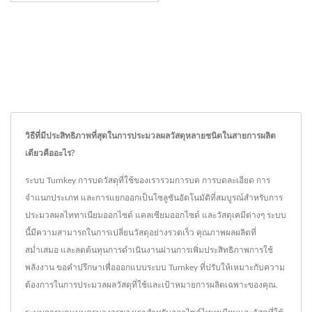
วิธีที่มีประสิทธิภาพที่สุดในการประมวลผลวัสดุหลายชนิดในสายการผลิต
เดียวคืออะไร?
ระบบ Turnkey การบดวัสดุที่ใช้ของเรารวมการบด การบดละเอียด การ
จำแนกประเภท และการแยกออกเป็นโซลูชันอัตโนมัติที่สมบูรณ์สำหรับการ
ประมวลผลไททาเนียมออกไซด์ แคลเซียมออกไซด์ และวัสดุเคมีต่างๆ ระบบ
นี้มีความสามารถในการเปลี่ยนวัสดุอย่างรวดเร็ว คุณภาพผลผลิตที่
สม่ำเสมอ และลดต้นทุนการดำเนินงานผ่านการเพิ่มประสิทธิภาพการใช้
พลังงาน ขอคำปรึกษาเพื่อออกแบบระบบ Turnkey ที่ปรับให้เหมาะกับความ
ต้องการในการประมวลผลวัสดุที่ใช้และเป้าหมายการผลิตเฉพาะของคุณ.