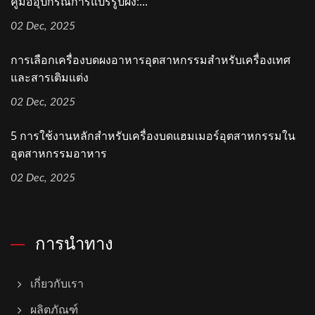
คู่มืออุปกรณ์การแปรรูปผง:...
02 Dec, 2025
การเลือกเครื่องบดผงอาหารอุตสาหกรรมสำหรับเครื่องเทศ
และสารเติมแต่ง
02 Dec, 2025
5 การใช้งานหลักสำหรับเครื่องบดแฮมเมอร์อุตสาหกรรมใน
อุตสาหกรรมอาหาร
02 Dec, 2025
การนำทาง
เกี่ยวกับเรา
ผลิตภัณฑ์