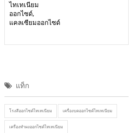
ไทเทเนียม
ออกไซด์,
แคลเซียมออกไซด์
แท็ก
โรงสีออกไซด์ไทเทเนียม
เครื่องบดออกไซด์ไทเทเนียม
เครื่องทำผงออกไซด์ไทเทเนียม