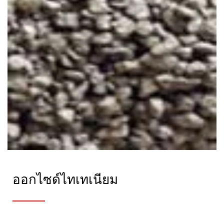
ออกไซด์ไทเทเนียม