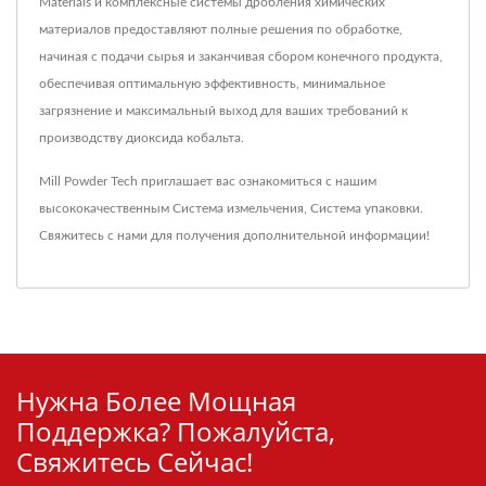
Materials и комплексные системы дробления химических
материалов предоставляют полные решения по обработке,
начиная с подачи сырья и заканчивая сбором конечного продукта,
обеспечивая оптимальную эффективность, минимальное
загрязнение и максимальный выход для ваших требований к
производству диоксида кобальта.
Mill Powder Tech приглашает вас ознакомиться с нашим
высококачественным
Система измельчения
,
Система упаковки
.
Свяжитесь с нами
для получения дополнительной информации!
Нужна Более Мощная
Поддержка? Пожалуйста,
Свяжитесь Сейчас!