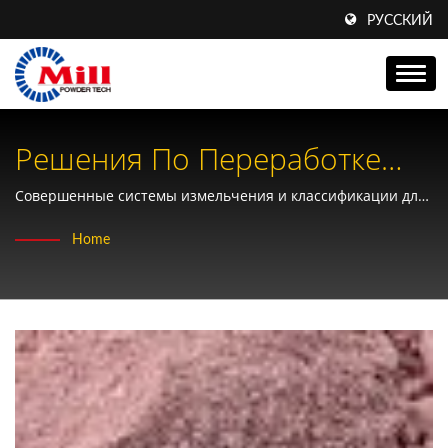
РУССКИЙ
Решения По Переработке
Диоксида Кобальта Для
Совершенные системы измельчения и классификации для
производства порошка оксида кобальта с точным
Промышленности
Home
контролем размера частиц
Прикладных Материалов