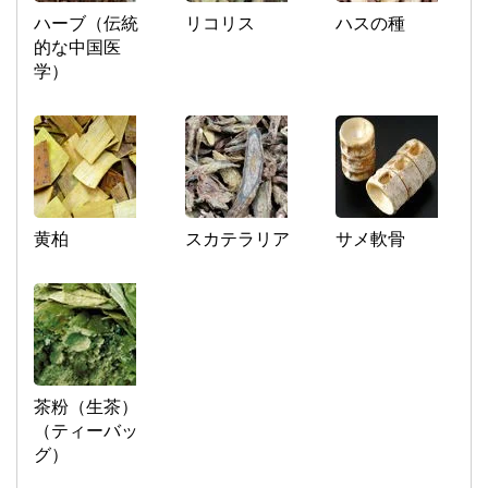
ハーブ（伝統
リコリス
ハスの種
的な中国医
学）
黄柏
スカテラリア
サメ軟骨
茶粉（生茶）
（ティーバッ
グ）