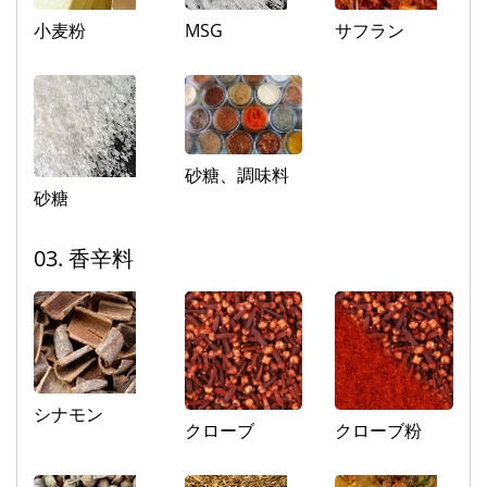
小麦粉
MSG
サフラン
砂糖、調味料
砂糖
03. 香辛料
シナモン
クローブ
クローブ粉