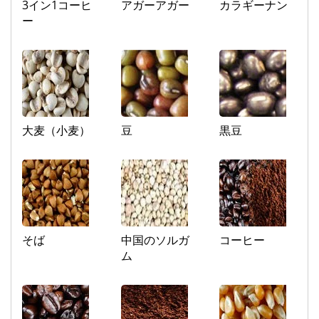
3イン1コーヒ
アガーアガー
カラギーナン
ー
大麦（小麦）
豆
黒豆
そば
中国のソルガ
コーヒー
ム