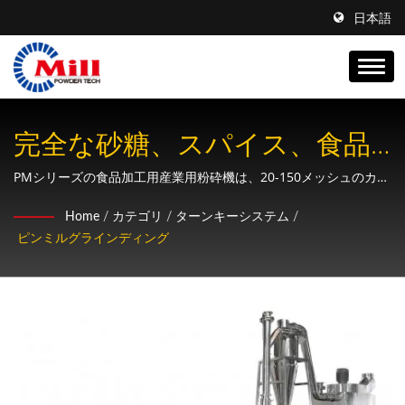
日本語
完全な砂糖、スパイス、食品
粉砕のターンキーシステム
PMシリーズの食品加工用産業用粉砕機は、20-150メッシュのカス
タマイズ可能な細かさと、50-2000kg/時の能力を持ち、砂糖、ス
Home
/
カテゴリ
/
ターンキーシステム
/
パイス、穀物、ハーブ、さまざまな食品用途に適しています。
ピンミルグラインディング