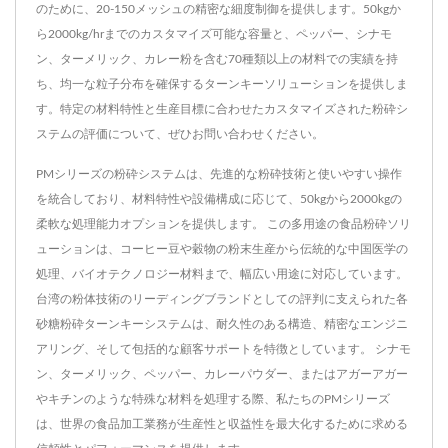
のために、20-150メッシュの精密な細度制御を提供します。50kgか
ら2000kg/hrまでのカスタマイズ可能な容量と、ペッパー、シナモ
ン、ターメリック、カレー粉を含む70種類以上の材料での実績を持
ち、均一な粒子分布を確保するターンキーソリューションを提供しま
す。特定の材料特性と生産目標に合わせたカスタマイズされた粉砕シ
ステムの評価について、ぜひお問い合わせください。
PMシリーズの粉砕システムは、先進的な粉砕技術と使いやすい操作
を統合しており、材料特性や設備構成に応じて、50kgから2000kgの
柔軟な処理能力オプションを提供します。 この多用途の食品粉砕ソリ
ューションは、コーヒー豆や穀物の粉末生産から伝統的な中国医学の
処理、バイオテクノロジー材料まで、幅広い用途に対応しています。
台湾の粉体技術のリーディングブランドとしての評判に支えられた各
砂糖粉砕ターンキーシステムは、耐久性のある構造、精密なエンジニ
アリング、そして包括的な顧客サポートを特徴としています。 シナモ
ン、ターメリック、ペッパー、カレーパウダー、またはアガーアガー
やキチンのような特殊な材料を処理する際、私たちのPMシリーズ
は、世界の食品加工業務が生産性と収益性を最大化するために求める