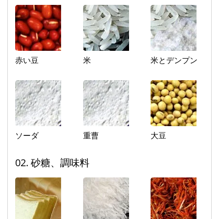
赤い豆
米
米とデンプン
ソーダ
重曹
大豆
02. 砂糖、調味料