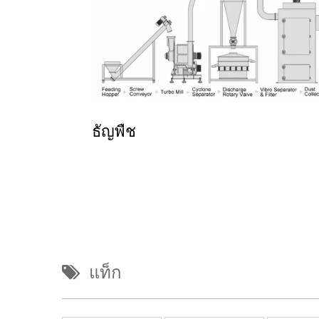
ธัญพืช
แท็ก