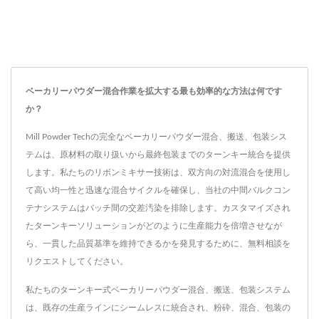
ベーカリーパウダー混合作業を拡大する最も効率的な方法は何です
か？
Mill Powder Techの完全なベーカリーパウダー混合、搬送、包装シス
テムは、原材料の取り扱いから最終包装までのターンキー統合を提供
します。私たちのリボンミキサー技術は、双方向の対流混合を使用し
て高い均一性と迅速な混合サイクルを確保し、当社の中間バルクコン
テナシステムはバッチ間の交差汚染を排除します。カスタマイズされ
たターンキーソリューションがどのように生産能力を倍増させなが
ら、一貫した品質基準を維持できるかを発見するために、無料相談を
リクエストしてください。
私たちのターンキー式ベーカリーパウダー混合、搬送、包装システム
は、既存の生産ラインにシームレスに統合され、粉砕、混合、包装の