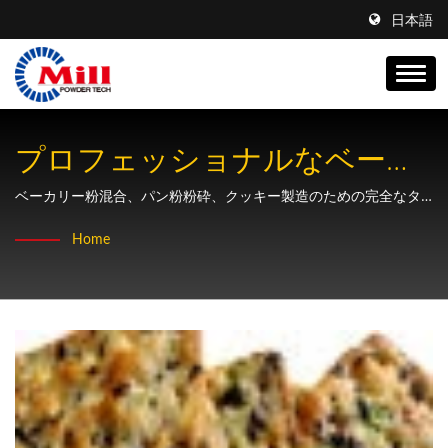
日本語
プロフェッショナルなベーカ
リー粉処理およびクッキー粉
ベーカリー粉混合、パン粉粉砕、クッキー製造のための完全なタ
ーンキーシステム、カスタマイズ設計機能付き
砕ソリューション
Home