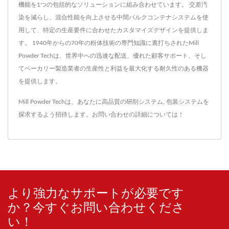
機能を1つの包括的なソリューションに組み合わせています。 交差汚
染を減らし、混合性能を向上させる中間バルクコンテナシステムを使
用して、特定の生産要件に合わせたカスタマイズデザインを提供しま
す。 1940年からの70年の粉体技術の専門知識に裏打ちされたMill
Powder Techは、世界中への迅速な配送、優れた顧客サポート、そし
てベーカリー製造業者の生産性と利益を最大化する耐久性のある機器
を提供します。
Mill Powder Techは、あなたに高品質の
研削システム
,
包装システム
を
探求するよう招待します。
お問い合わせ
の詳細については！
より強力なサポートが必要です
か？今すぐお問い合わせくださ
い！