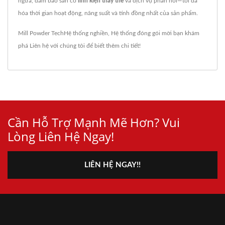
ngừa, đảm bảo sẵn có
linh kiện thay thế
và dịch vụ phản hồi—tối đa
hóa thời gian hoạt động, năng suất và tính đồng nhất của sản phẩm.
Mill Powder Tech
Hệ thống nghiền
,
Hệ thống đóng gói
mời bạn khám
phá
Liên hệ với chúng tôi
để biết thêm chi tiết!
Cần Hỗ Trợ Mạnh Mẽ Hơn? Vui
Lòng Liên Hệ Ngay!
LIÊN HỆ NGAY!!