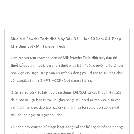
Mua Mill Powder Tech Nhà Máy Đậu Đỏ | Hơn 80 Năm Giải Pháp
Chế Biến Bột - Mill Powder Tech
Hợp tác với Mill Powder Tech để
Mill Powder Tech Nhà máy đậu đỏ
thiết kế quy trình bột
, lựa chọn thiết bị và bố trí dây chuyền giúp tối ưu
hóa việc xay, trộn, sàng, vận chuyển và đóng gói—được tối ưu hóa cho
công suất, vệ sinh GMP/HACCP và dễ dàng vệ sinh.
Giảm rủi ro với việc kiểm tra ứng dụng,
FAT/SAT
và xác thực hiệu suất
đã được tài liệu hóa trước khi giao hàng, sau đó dựa vào việc đưa vào
vận hành tại chỗ, đào tạo người vận hành và bàn giao trọn gói để đạt
tiêu chuẩn ngay từ ngày đầu tiên.
Giữ cho dây chuyền của bạn hoạt động với các kế hoạch bảo trì phòng