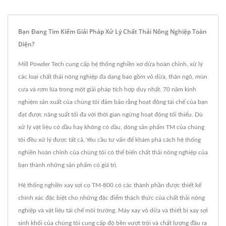
Bạn Đang Tìm Kiếm Giải Pháp Xử Lý Chất Thải Nông Nghiệp Toàn
Diện?
Mill Powder Tech cung cấp hệ thống nghiền xơ dừa hoàn chỉnh, xử lý
các loại chất thải nông nghiệp đa dạng bao gồm vỏ dừa, thân ngô, mùn
cưa và rơm lúa trong một giải pháp tích hợp duy nhất. 70 năm kinh
nghiệm sản xuất của chúng tôi đảm bảo rằng hoạt động tái chế của bạn
đạt được năng suất tối đa với thời gian ngừng hoạt động tối thiểu. Dù
xử lý vật liệu có dầu hay không có dầu, dòng sản phẩm TM của chúng
tôi đều xử lý được tất cả. Yêu cầu tư vấn để khám phá cách hệ thống
nghiền hoàn chỉnh của chúng tôi có thể biến chất thải nông nghiệp của
bạn thành những sản phẩm có giá trị.
Hệ thống nghiền xay sợi cọ TM-800 có các thành phần được thiết kế
chính xác đặc biệt cho những đặc điểm thách thức của chất thải nông
nghiệp và vật liệu tái chế môi trường. Máy xay vỏ dừa và thiết bị xay sợi
sinh khối của chúng tôi cung cấp độ bền vượt trội và chất lượng đầu ra