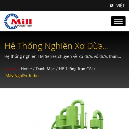
VIỆT
Hệ Thống Nghiền Xơ Dừa
Chuyên Nghiệp Cho Vật Liệu
Hệ thống nghiền TM Series chuyên về xơ dừa, vỏ dừa, thân
ngô, mùn cưa và xử lý chất thải nông nghiệp với độ mịn tùy
Tái Chế Môi Trường.
Home
/
Danh Mục
/
Hệ Thống Trọn Gói
/
chỉnh từ 10 đến 325 mesh.
Máy Nghiền Turbo