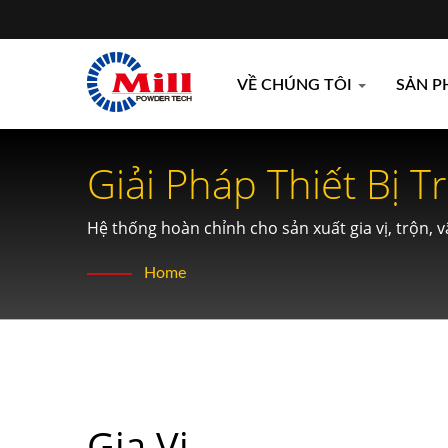
VỀ CHÚNG TÔI
SẢN 
Giải Pháp Thiết Bị T
Hệ thống hoàn chỉnh cho sản xuất gia vị, trộn, 
Home
Gia Vị