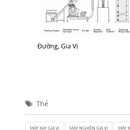
Đường, Gia Vị
Thẻ
MÁY XAY GIA VỊ
MÁY NGHIỀN GIA VỊ
MÁY X