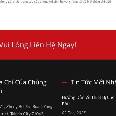
 đóng gói
chất lượng cao của chúng tôi.
Liên hệ với chúng tôi
để biết thêm chi tiết!
ui Lòng Liên Hệ Ngay!
a Chỉ Của Chúng
Tin Tức Mới Nh
i
Hướng Dẫn Về Thiết Bị Chế 
Bột:...
71, Zheng Bei 3rd Road, Yong
02 Dec, 2025
trict, Tainan City 71043,