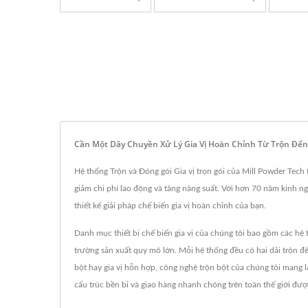
Cần Một Dây Chuyền Xử Lý Gia Vị Hoàn Chỉnh Từ Trộn Đến
Hệ thống Trộn và Đóng gói Gia vị trọn gói của Mill Powder Tech t
giảm chi phí lao động và tăng năng suất. Với hơn 70 năm kinh ng
thiết kế giải pháp chế biến gia vị hoàn chỉnh của bạn.
Danh mục thiết bị chế biến gia vị của chúng tôi bao gồm các hệ
trường sản xuất quy mô lớn. Mỗi hệ thống đều có hai dải trộn để 
bột hay gia vị hỗn hợp, công nghệ trộn bột của chúng tôi mang lạ
cấu trúc bền bỉ và giao hàng nhanh chóng trên toàn thế giới đượ