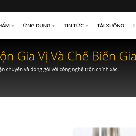
PHẨM
ỨNG DỤNG
TIN TỨC
TẢI XUỐNG
L
rộn Gia Vị Và Chế Biến Gi
vận chuyển và đóng gói với công nghệ trộn chính xác.