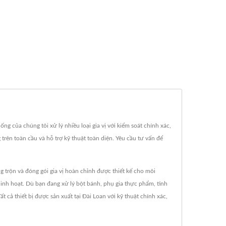
ng của chúng tôi xử lý nhiều loại gia vị với kiểm soát chính xác,
trên toàn cầu và hỗ trợ kỹ thuật toàn diện. Yêu cầu tư vấn để
g trộn và đóng gói gia vị hoàn chỉnh được thiết kế cho môi
 linh hoạt. Dù bạn đang xử lý bột bánh, phụ gia thực phẩm, tinh
t cả thiết bị được sản xuất tại Đài Loan với kỹ thuật chính xác,