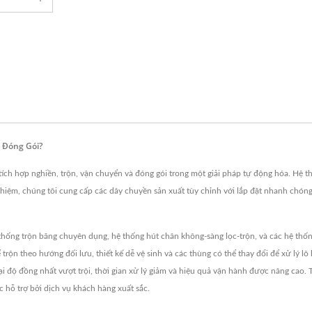
 Đóng Gói?
ích hợp nghiền, trộn, vận chuyển và đóng gói trong một giải pháp tự động hóa. Hệ thố
hiệm, chúng tôi cung cấp các dây chuyền sản xuất tùy chỉnh với lắp đặt nhanh chóng 
 thống trộn băng chuyên dụng, hệ thống hút chân không-sàng lọc-trộn, và các hệ thốn
trộn theo hướng đối lưu, thiết kế dễ vệ sinh và các thùng có thể thay đổi để xử lý lô
i độ đồng nhất vượt trội, thời gian xử lý giảm và hiệu quả vận hành được nâng cao. Tấ
c hỗ trợ bởi dịch vụ khách hàng xuất sắc.