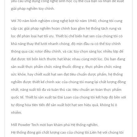
yêu cầu ứng dụng công nghệ sinh học cụ thể của bạn và nhận đề xuất
giải pháp nghiền tùy chỉnh.
Với 70 năm kinh nghiệm công nghệ bột từ năm 1940, chúng tôi cung
cấp các giải pháp nghiền hoàn chỉnh bao gồm hệ thống tách rung và
lọc để phân loại hạt tối ưu. Thiết bị chế biến hạt sen của chúng tôi có
khả năng thay thế lưới nhanh chóng, độ mịn đầu ra có thể tùy chỉnh
thông qua các rotor điều chỉnh, và các tùy chọn sàng lọc nhiều lớp để
đạt được tới bốn kích thước hạt khác nhau cùng một lúc. Dù bạn đang
sản xuất thực phẩm chức năng thuốc đông y, thực phẩm chức năng
sức khỏe, hay chiết xuất hạt sen đạt tiêu chuẩn dược phẩm, hệ thống
nghiền được thiết kế chính xác của chúng tôi mang lại chất lượng đồng
nhất, năng suất tối đa và tuân thủ các tiêu chuẩn an toàn thực phẩm
quốc tế. Thiết bị sản xuất tại Đài Loan của chúng tôi kết hợp độ bền với
tự động hóa tiên tiến để sản xuất bột hạt sen hiệu quả, không bị ô
nhiễm.
Mill Powder Tech mời bạn khám phá
Hệ thống nghiền
,
Hệ thống đóng gói
chất lượng cao của chúng tôi.
Liên hệ với chúng tôi