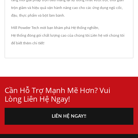
rằng mỗi giải pháp trộn đều mang lại sự đồng nhất vượt trội, thời gian
trộn giảm và hiệu quả vận hành nâng cao cho các ứng dụng ngũ cốc,
đậu, thực phẩm và bột làm bánh.
Mill Powder Tech mời bạn khám phá
Hệ thống nghiền
,
Hệ thống đóng gói
chất lượng cao của chúng tôi.
Liên hệ với chúng tôi
để biết thêm chi tiết!
Cần Hỗ Trợ Mạnh Mẽ Hơn? Vui
Lòng Liên Hệ Ngay!
LIÊN HỆ NGAY!!