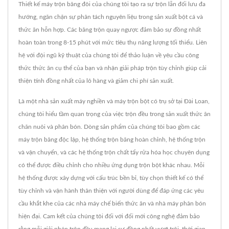
Thiết kế máy trộn băng đôi của chúng tôi tạo ra sự trộn lẫn đối lưu đa
hướng, ngăn chặn sự phân tách nguyên liệu trong sản xuất bột cá và
thức ăn hỗn hợp. Các băng trộn quay ngược đảm bảo sự đồng nhất
hoàn toàn trong 8-15 phút với mức tiêu thụ năng lượng tối thiểu. Liên
hệ với đội ngũ kỹ thuật của chúng tôi để thảo luận về yêu cầu công
thức thức ăn cụ thể của bạn và nhận giải pháp trộn tùy chỉnh giúp cải
thiện tính đồng nhất của lô hàng và giảm chi phí sản xuất.
Là một nhà sản xuất máy nghiền và máy trộn bột có trụ sở tại Đài Loan,
chúng tôi hiểu tầm quan trọng của việc trộn đều trong sản xuất thức ăn
chăn nuôi và phân bón. Dòng sản phẩm của chúng tôi bao gồm các
máy trộn băng độc lập, hệ thống trộn băng hoàn chỉnh, hệ thống trộn
và vận chuyển, và các hệ thống trộn chất tẩy rửa hóa học chuyên dụng
có thể được điều chỉnh cho nhiều ứng dụng trộn bột khác nhau. Mỗi
hệ thống được xây dựng với cấu trúc bền bỉ, tùy chọn thiết kế có thể
tùy chỉnh và vận hành thân thiện với người dùng để đáp ứng các yêu
cầu khắt khe của các nhà máy chế biến thức ăn và nhà máy phân bón
hiện đại. Cam kết của chúng tôi đối với đổi mới công nghệ đảm bảo