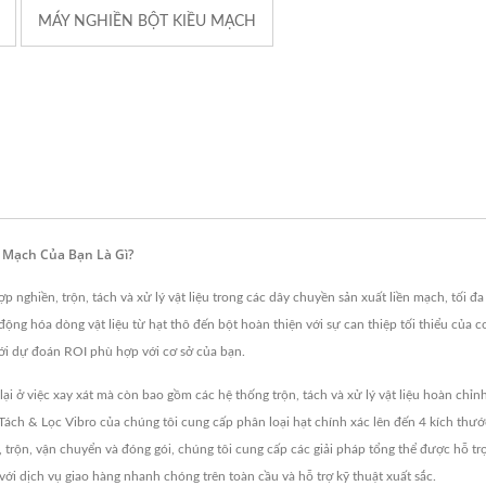
MÁY NGHIỀN BỘT KIỀU MẠCH
 Mạch Của Bạn Là Gì?
p nghiền, trộn, tách và xử lý vật liệu trong các dây chuyền sản xuất liền mạch, tối đ
ng hóa dòng vật liệu từ hạt thô đến bột hoàn thiện với sự can thiệp tối thiểu của c
với dự đoán ROI phù hợp với cơ sở của bạn.
ại ở việc xay xát mà còn bao gồm các hệ thống trộn, tách và xử lý vật liệu hoàn chỉ
ách & Lọc Vibro của chúng tôi cung cấp phân loại hạt chính xác lên đến 4 kích thướ
, trộn, vận chuyển và đóng gói, chúng tôi cung cấp các giải pháp tổng thể được hỗ tr
với dịch vụ giao hàng nhanh chóng trên toàn cầu và hỗ trợ kỹ thuật xuất sắc.