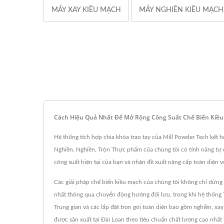
MÁY XAY KIỀU MẠCH
MÁY NGHIỀN KIỀU MẠCH
Cách Hiệu Quả Nhất Để Mở Rộng Công Suất Chế Biến Kiều
Hệ thống tích hợp chìa khóa trao tay của Mill Powder Tech kết hợ
Nghiền, Nghiền, Trộn Thực phẩm của chúng tôi có tính năng tự độ
công suất hiện tại của bạn và nhận đề xuất nâng cấp toàn diện 
Các giải pháp chế biến kiều mạch của chúng tôi không chỉ dừng l
nhất thông qua chuyển động hướng đối lưu, trong khi hệ thống T
Trung gian và các lắp đặt trọn gói toàn diện bao gồm nghiền, xay
được sản xuất tại Đài Loan theo tiêu chuẩn chất lượng cao nhất 