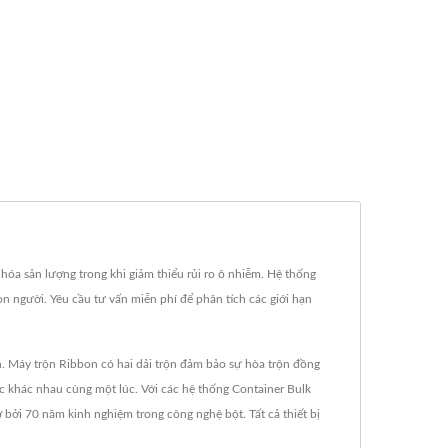
a hóa sản lượng trong khi giảm thiểu rủi ro ô nhiễm. Hệ thống
on người. Yêu cầu tư vấn miễn phí để phân tích các giới hạn
nh. Máy trộn Ribbon có hai dải trộn đảm bảo sự hòa trộn đồng
c khác nhau cùng một lúc. Với các hệ thống Container Bulk
ợ bởi 70 năm kinh nghiệm trong công nghệ bột. Tất cả thiết bị