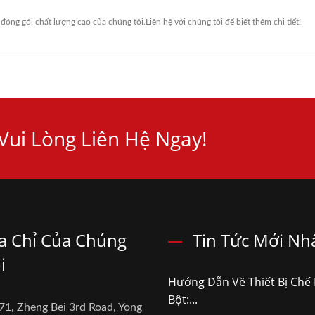
 đóng gói
chất lượng cao của chúng tôi.
Liên hệ với chúng tôi
để biết thêm chi tiết!
ui Lòng Liên Hệ Ngay!
a Chỉ Của Chúng
Tin Tức Mới Nh
i
Hướng Dẫn Về Thiết Bị Chế 
Bột:...
71, Zheng Bei 3rd Road, Yong