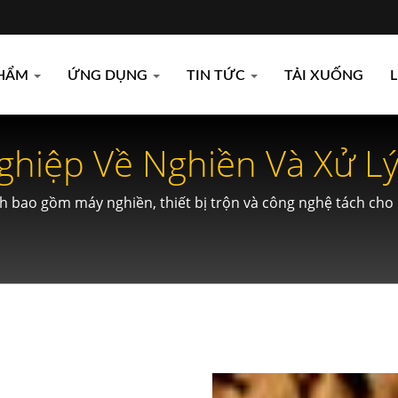
PHẨM
ỨNG DỤNG
TIN TỨC
TẢI XUỐNG
L
ghiệp Về Nghiền Và Xử Lý
h bao gồm máy nghiền, thiết bị trộn và công nghệ tách cho