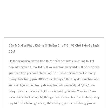
Cần Một Giải Pháp Không Ô Nhiễm Cho Trộn Và Chế Biến Đa Ngũ
Cốc?
Hệ thống nghiền, xay và trộn thực phẩm tích hợp của chúng tôi kết
hợp máy nghiền turbo TM-800 với máy trộn băng RM-300 để cung cấp
giải pháp trọn gói hoàn chỉnh, loại bỏ rủi ro ô nhiễm chéo. Hệ thống
thùng chứa trung gian (IBC) với các thùng có thể thay đổi đảm bảo việc
xử lý vật liệu vệ sinh trong khi máy trộn ribbon đôi đạt được sự trộn
đồng nhất của nhiều loại hạt theo các hướng đối lưu. Yêu cầu tư vấn
miễn phí để thiết kế một hệ thống chìa khóa trao tay tùy chỉnh đáp ứng
quy trình chế biến ngũ cốc cụ thể của bạn, yêu cầu về không gian và