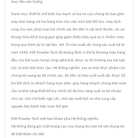
mục tiêu sản lượng.
Danh mục thiết bị chế biến lúa mạch và lúa mì của chúng tôi bao gồm
máy trộn băng với hai băng trộn cho việc trộn bột đối lưu, máy tách
rung cho việc phân loại hạt chính xác lên đến 4 cấp kích thước, và các
thùng chứa khối trung gian giúp giảm thiểu hiệu quả sự ô nhiễm chéo
trong quá trình xử lý vật liệu. Với 70 năm xuất sắc trong sản xuất kể từ
năm 1940, Mill Powder Tech đã khẳng định vị thế là thương hiệu hàng
đầu của Đài Loan trong công nghệ bột, phục vụ thị trường xay xát ngũ
cốc và trộn bột toàn cầu. Hệ thống nghiền, xay và trộn thực phẩm của
chúng tôi mang lại độ chính xác, độ bền và hiệu suất xuất sắc được hỗ
trợ bởi dịch vụ khách hàng toàn diện, giao hàng nhanh chóng trên toàn
cầu và khả năng thiết kế tùy chỉnh tối đa hóa năng suất và lợi nhuận
cho các nhà chế biến ngũ cốc, nhà sản xuất bột và nhà cung cấp
nguyên liệu bánh trên toàn thế giới.
Mill Powder Tech mời bạn khám phá
Hệ thống nghiền
,
Hệ thống đóng gói
chất lượng cao của chúng tôi.
Liên hệ với chúng tôi
để biết thêm chi tiết!