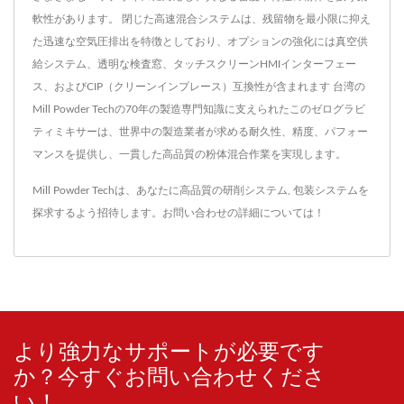
軟性があります。 閉じた高速混合システムは、残留物を最小限に抑え
た迅速な空気圧排出を特徴としており、オプションの強化には真空供
給システム、透明な検査窓、タッチスクリーンHMIインターフェー
ス、およびCIP（クリーンインプレース）互換性が含まれます 台湾の
Mill Powder Techの70年の製造専門知識に支えられたこのゼログラビ
ティミキサーは、世界中の製造業者が求める耐久性、精度、パフォー
マンスを提供し、一貫した高品質の粉体混合作業を実現します。
Mill Powder Techは、あなたに高品質の
研削システム
,
包装システム
を
探求するよう招待します。
お問い合わせ
の詳細については！
より強力なサポートが必要です
か？今すぐお問い合わせくださ
い！