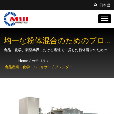
日本語
均一な粉体混合のためのプロ
フェッショナル高速ダブルシ
食品、化学、製薬業界における迅速で一貫した粉体混合のための
ダブルパラレルシャフトを使用した無重力混合技術
ャフトミキサー
Home
/
カテゴリ
/
食品産業、化学ミルミキサー / ブレンダー