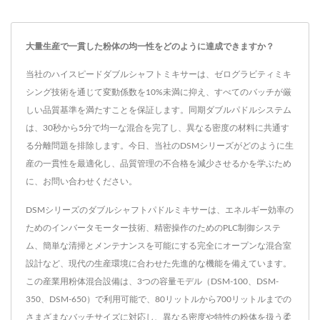
大量生産で一貫した粉体の均一性をどのように達成できますか？
当社のハイスピードダブルシャフトミキサーは、ゼログラビティミキ
シング技術を通じて変動係数を10%未満に抑え、すべてのバッチが厳
しい品質基準を満たすことを保証します。同期ダブルパドルシステム
は、30秒から5分で均一な混合を完了し、異なる密度の材料に共通す
る分離問題を排除します。今日、当社のDSMシリーズがどのように生
産の一貫性を最適化し、品質管理の不合格を減少させるかを学ぶため
に、お問い合わせください。
DSMシリーズのダブルシャフトパドルミキサーは、エネルギー効率の
ためのインバータモーター技術、精密操作のためのPLC制御システ
ム、簡単な清掃とメンテナンスを可能にする完全にオープンな混合室
設計など、現代の生産環境に合わせた先進的な機能を備えています。
この産業用粉体混合設備は、3つの容量モデル（DSM-100、DSM-
350、DSM-650）で利用可能で、80リットルから700リットルまでの
さまざまなバッチサイズに対応し、異なる密度や特性の粉体を扱う柔