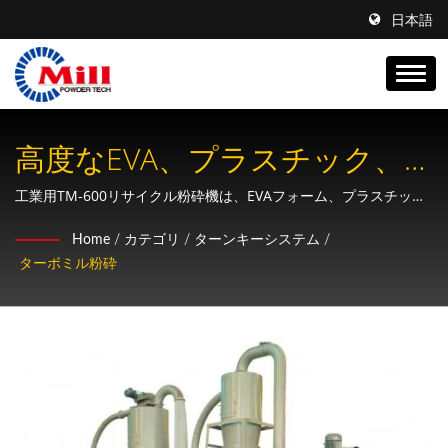
日本語
高度なEVA、プラスチック、
PCBおよびICボード材料のリ
工業用TM-600リサイクル粉砕機は、EVAフォーム、プラスチック
廃棄物、靴材料、電子部品を処理するためのもので、10-325メッ
サイクル粉砕システム
Home
/
カテゴリ
/
ターンキーシステム
/
シュの細かさに対応しています。
ターボミル粉砕