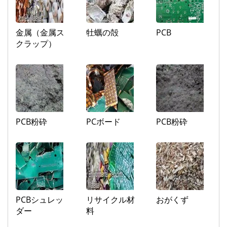
金属（金属ス
牡蠣の殻
PCB
クラップ）
PCB粉砕
PCボード
PCB粉砕
PCBシュレッ
リサイクル材
おがくず
ダー
料