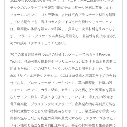
50kgから1000kgの容量を処理し、かさばるフォーム廃棄物やプラス
チックのスクラップを再製造用途のために均一な粉末に変換します。
フォームスポンジ、ゴム廃棄物、または混合プラスチック材料を処理
している場合でも、当社のカスタマイズされた粉砕ソリューション
は、廃棄物の体積を最大90%削減し、貴重な二次原材料を生み出しま
す。 プラスチックリサイクル業務を最適化し、収益性を向上させるた
めの相談をリクエストしてください。
70年の業界経験を持つ台湾の粉砕ミルメーカーであるMill Powder
Techは、持続可能な廃棄物処理ソリューションに対する高まる需要に
応えるために、この材料リサイクルシステムを開発しました。 TM-
600リサイクル粉砕システムは、CCM-518構成と精密工学を組み合わ
せており、プロセッサーがブレーキパッド、革の廃棄物、牡蠣の殻、
フォームスポンジ、ガラス繊維、セラミック材料などの廃棄物を貴重
なリサイクル粉末に変換できるようにしています。 私たちの設備は、
電子廃棄物、プラスチックのスクラップ、産業副産物を再利用可能な
材料に変換することで循環型経済をサポートし、製造業者が環境への
影響を減らしながら資源の利用を最大化するの カスタマイズされたデ
ザイン機能と迅速な世界的配送を備え、特定の材料特性と生産要件に