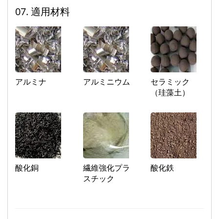
07. 適用材料
アルミナ
アルミニウム
セラミック
（珪藻土）
酸化銅
繊維強化プラ
酸化鉄
スチック