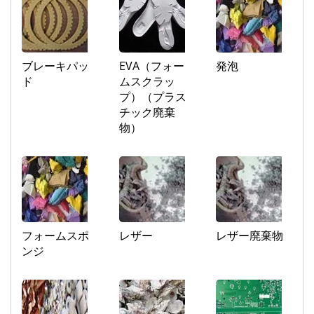
ブレーキパッ
EVA（フォー
発泡
ド
ムスクラッ
プ）（プラス
チック廃棄
物）
フォームスポ
レザー
レザー廃棄物
ンジ