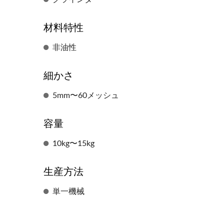
材料特性
非油性
細かさ
5mm〜60メッシュ
容量
10kg〜15kg
生産方法
単一機械