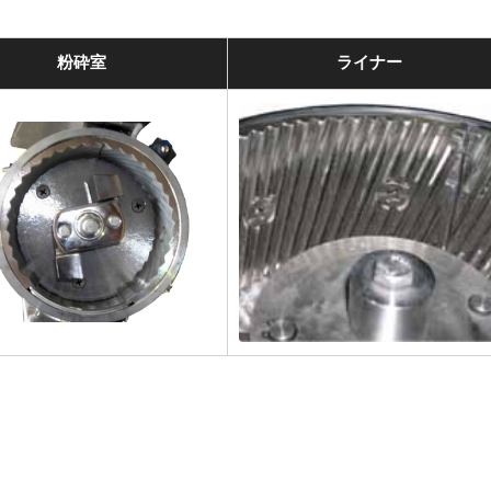
粉砕室
ライナー