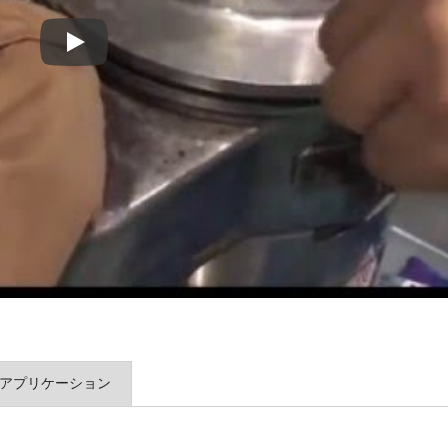
コリアンダー粉砕機-モデル:RT-34
ターボミル
ピンミル
アプリケーション