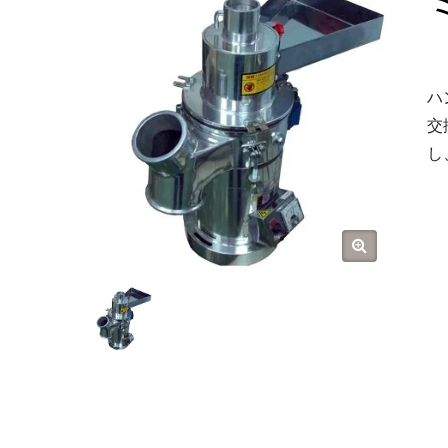
ハ
交
し