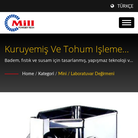
TÜRKÇE
Kuruyemiş Ve Tohum Işleme
Için Profesyonel Yağlı
Badem, fıstık ve susam için tasarlanmış, yapışmaz teknoloji ve
gıda güvenliği standartlarına sahip özel paslanmaz çelik
Maddeler Öğütme Değirmeni.
Home
/
Kategori
/
Mini / Laboratuvar Değirmeni
öğütücü.