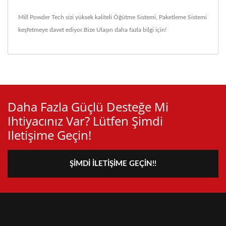
Mill Powder Tech sizi yüksek kaliteli
Öğütme Sistemi
,
Paketleme Sistemi
keşfetmeye davet ediyor.
Bize Ulaşın
daha fazla bilgi için!
Daha Fazla Güçlü Desteğe Mi
Ihtiyacınız Var? Lütfen Şimdi
Iletişime Geçin!
ŞIMDI İLETIŞIME GEÇIN!!