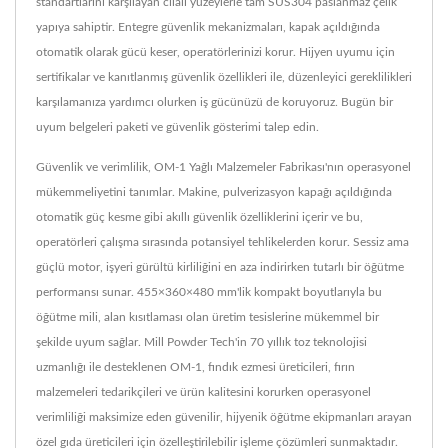
standartlarını karşılayan cilalı yüzeylerle tam SUS304 paslanmaz çelik
yapıya sahiptir. Entegre güvenlik mekanizmaları, kapak açıldığında
otomatik olarak gücü keser, operatörlerinizi korur. Hijyen uyumu için
sertifikalar ve kanıtlanmış güvenlik özellikleri ile, düzenleyici gereklilikleri
karşılamanıza yardımcı olurken iş gücünüzü de koruyoruz. Bugün bir
uyum belgeleri paketi ve güvenlik gösterimi talep edin.
Güvenlik ve verimlilik, OM-1 Yağlı Malzemeler Fabrikası'nın operasyonel
mükemmeliyetini tanımlar. Makine, pulverizasyon kapağı açıldığında
otomatik güç kesme gibi akıllı güvenlik özelliklerini içerir ve bu,
operatörleri çalışma sırasında potansiyel tehlikelerden korur. Sessiz ama
güçlü motor, işyeri gürültü kirliliğini en aza indirirken tutarlı bir öğütme
performansı sunar. 455×360×480 mm'lik kompakt boyutlarıyla bu
öğütme mili, alan kısıtlaması olan üretim tesislerine mükemmel bir
şekilde uyum sağlar. Mill Powder Tech'in 70 yıllık toz teknolojisi
uzmanlığı ile desteklenen OM-1, fındık ezmesi üreticileri, fırın
malzemeleri tedarikçileri ve ürün kalitesini korurken operasyonel
verimliliği maksimize eden güvenilir, hijyenik öğütme ekipmanları arayan
özel gıda üreticileri için özelleştirilebilir işleme çözümleri sunmaktadır.