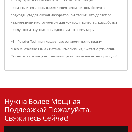
220 В) серия RT обеспечивает профессиональную
производительность измельчения в компактном формате,
подходящем для любой лабораторной стойки, что делает её
незаменимым инструментом для контроля качества, разработки
продуктов и научных исследований по всему миру.
Mill Powder Tech приглашает вас ознакомиться с нашим
высококачественным
Система измельчения
,
Система упаковки
.
Свяжитесь с нами
для получения дополнительной информации!
Нужна Более Мощная
Поддержка? Пожалуйста,
Свяжитесь Сейчас!