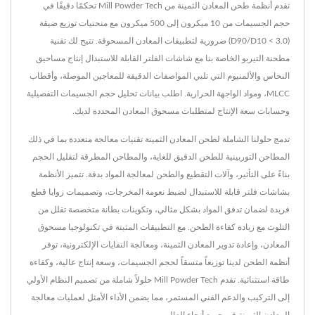
تقدم أنظمة طحن المعادن الثمينة من Mill Powder Tech تحكمًا دقيقًا في
حجم الجسيمات من 10 ميكرون إلى 500 ميكرون مع منحنيات توزيع ضيقة
(D90/D10 < 3.0) ضرورية لتطبيقات المعادن المسحوقة. تتيح لك تقنية
مطحنة التيربو الخاصة بنا مع شاشات الفلتر القابلة للاستبدال إنتاج مساحيق
النحاس والألمنيوم التي تلبي المواصفات الدقيقة للمعاجين الموصلة، وأقطاب
MLCC، ومواد الواجهة الحرارية. اطلب بيانات تحليل حجم الجسيمات التفصيلية
وحسابات سعة الإنتاج لمتطلبات مسحوق المعادن المحددة لديك.
تدمج حلولنا الشاملة لطحن المعادن الثمينة تقنيات معالجة متعددة بما في ذلك
المطاحن التوربينية للطحن الدقيق للغاية، والمطاحن المطرقة لتقليل الحجم
بناءً على التأثير، وآلات التقطيع والطحن لمعالجة المواد بدقة. تتميز الأنظمة
بشاشات فلتر قابلة للاستبدال لضبط نعومة المخرجات، وتصميمات زوايا قطع
فريدة لضمان تدفق المواد بشكل مثالي، وتكوينات بطانة متخصصة تقلل من
التلوث مع زيادة كفاءة الطحن. مع التطبيقات المثبتة في تكنولوجيا مسحوق
المعادن، وإعادة تدوير المعادن الثمينة، ومعالجة النفايات الإلكترونية، توفر
أنظمة الطحن لدينا توزيعاً متسقاً لحجم الجسيمات، وسعة إنتاج عالية، وكفاءة
طاقة استثنائية. تقدم Mill Powder Tech حلولاً شاملة من تصميم النظام الأولي
إلى التركيب والدعم الفني المستمر، مما يضمن الأداء الأمثل لعمليات معالجة
المعادن الثمينة في جميع أنحاء العالم.