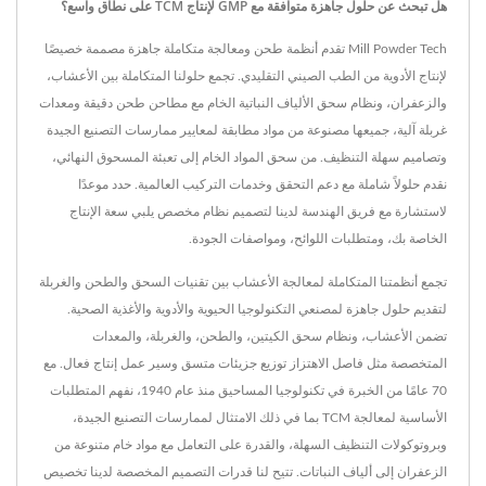
هل تبحث عن حلول جاهزة متوافقة مع GMP لإنتاج TCM على نطاق واسع؟
Mill Powder Tech تقدم أنظمة طحن ومعالجة متكاملة جاهزة مصممة خصيصًا
لإنتاج الأدوية من الطب الصيني التقليدي. تجمع حلولنا المتكاملة بين الأعشاب،
والزعفران، ونظام سحق الألياف النباتية الخام مع مطاحن طحن دقيقة ومعدات
غربلة آلية، جميعها مصنوعة من مواد مطابقة لمعايير ممارسات التصنيع الجيدة
وتصاميم سهلة التنظيف. من سحق المواد الخام إلى تعبئة المسحوق النهائي،
نقدم حلولاً شاملة مع دعم التحقق وخدمات التركيب العالمية. حدد موعدًا
لاستشارة مع فريق الهندسة لدينا لتصميم نظام مخصص يلبي سعة الإنتاج
الخاصة بك، ومتطلبات اللوائح، ومواصفات الجودة.
تجمع أنظمتنا المتكاملة لمعالجة الأعشاب بين تقنيات السحق والطحن والغربلة
لتقديم حلول جاهزة لمصنعي التكنولوجيا الحيوية والأدوية والأغذية الصحية.
تضمن الأعشاب، ونظام سحق الكيتين، والطحن، والغربلة، والمعدات
المتخصصة مثل فاصل الاهتزاز توزيع جزيئات متسق وسير عمل إنتاج فعال. مع
70 عامًا من الخبرة في تكنولوجيا المساحيق منذ عام 1940، نفهم المتطلبات
الأساسية لمعالجة TCM بما في ذلك الامتثال لممارسات التصنيع الجيدة،
وبروتوكولات التنظيف السهلة، والقدرة على التعامل مع مواد خام متنوعة من
الزعفران إلى ألياف النباتات. تتيح لنا قدرات التصميم المخصصة لدينا تخصيص