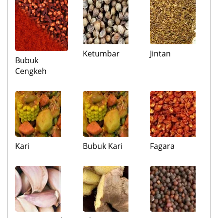
Ketumbar
Jintan
Bubuk
Cengkeh
Kari
Bubuk Kari
Fagara