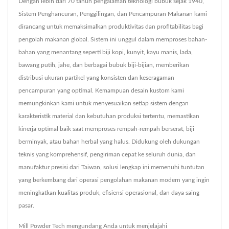
Dengan lebih dari 70 tahun pengalaman teknologi bubuk sejak 1940,
Sistem Penghancuran, Penggilingan, dan Pencampuran Makanan kami
dirancang untuk memaksimalkan produktivitas dan profitabilitas bagi
pengolah makanan global. Sistem ini unggul dalam memproses bahan-
bahan yang menantang seperti biji kopi, kunyit, kayu manis, lada,
bawang putih, jahe, dan berbagai bubuk biji-bijian, memberikan
distribusi ukuran partikel yang konsisten dan keseragaman
pencampuran yang optimal. Kemampuan desain kustom kami
memungkinkan kami untuk menyesuaikan setiap sistem dengan
karakteristik material dan kebutuhan produksi tertentu, memastikan
kinerja optimal baik saat memproses rempah-rempah berserat, biji
berminyak, atau bahan herbal yang halus. Didukung oleh dukungan
teknis yang komprehensif, pengiriman cepat ke seluruh dunia, dan
manufaktur presisi dari Taiwan, solusi lengkap ini memenuhi tuntutan
yang berkembang dari operasi pengolahan makanan modern yang ingin
meningkatkan kualitas produk, efisiensi operasional, dan daya saing
pasar.
Mill Powder Tech mengundang Anda untuk menjelajahi