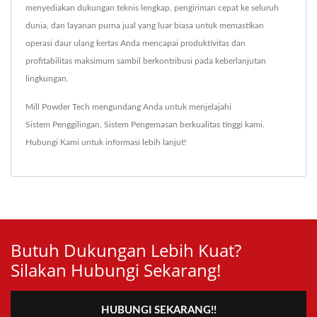
menyediakan dukungan teknis lengkap, pengiriman cepat ke seluruh
dunia, dan layanan purna jual yang luar biasa untuk memastikan
operasi daur ulang kertas Anda mencapai produktivitas dan
profitabilitas maksimum sambil berkontribusi pada keberlanjutan
lingkungan.
Mill Powder Tech mengundang Anda untuk menjelajahi
Sistem Penggilingan
,
Sistem Pengemasan
berkualitas tinggi kami.
Hubungi Kami
untuk informasi lebih lanjut!
Butuh Dukungan Lebih Kuat?
Silakan Hubungi Sekarang!
HUBUNGI SEKARANG!!