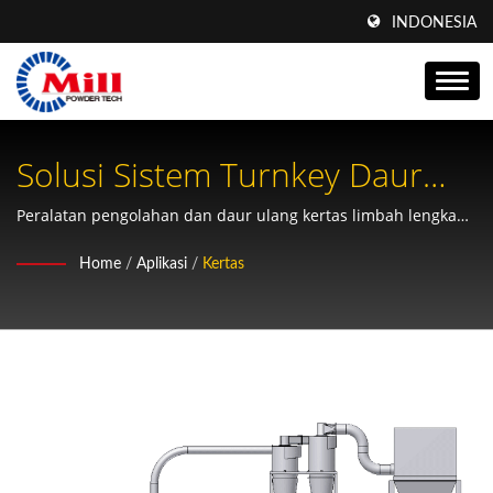
INDONESIA
Solusi Sistem Turnkey Daur
Ulang Kertas Ramah
Peralatan pengolahan dan daur ulang kertas limbah lengkap
dengan teknologi penggilingan canggih untuk produksi kertas
Lingkungan
Home
/
Aplikasi
/
Kertas
yang berkelanjutan