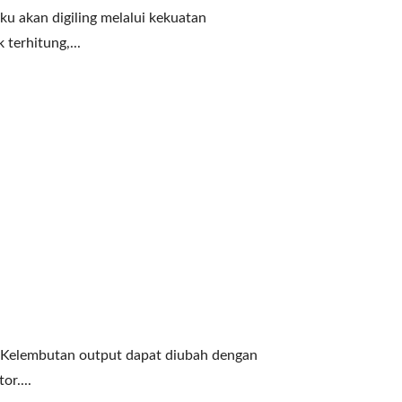
aku akan digiling melalui kekuatan
terhitung,...
h. Kelembutan output dapat diubah dengan
r....