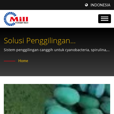
INDONESIA
Solusi Penggilingan
Cyanobacteria & Spirulina
Sistem penggilingan canggih untuk cyanobacteria, spirulina,
dan suplemen herbal dengan kontrol partikel yang presisi
Untuk Aplikasi Bioteknologi
Home
dan pemrosesan bebas kontaminasi