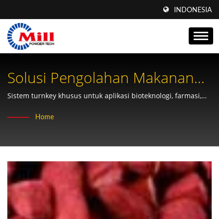
INDONESIA
Solusi Pengolahan Makanan
Sehat Anka - Sistem
Sistem turnkey khusus untuk aplikasi bioteknologi, farmasi,
herbal Cina, dan makanan sehat dengan peralatan
Penggilingan & Pencampuran
Home
penggilingan dan pencampuran presisi
Lengkap